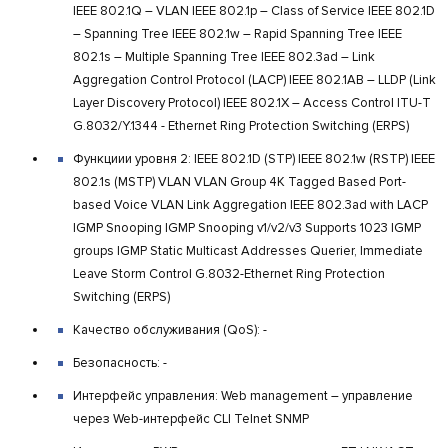
IEEE 802.1Q – VLAN IEEE 802.1p – Class of Service IEEE 802.1D
– Spanning Tree IEEE 802.1w – Rapid Spanning Tree IEEE
802.1s – Multiple Spanning Tree IEEE 802.3ad – Link
Aggregation Control Protocol (LACP) IEEE 802.1AB – LLDP (Link
Layer Discovery Protocol) IEEE 802.1X – Access Control ITU-T
G.8032/Y.1344 - Ethernet Ring Protection Switching (ERPS)
Функциии уровня 2: IEEE 802.1D (STP) IEEE 802.1w (RSTP) IEEE
802.1s (MSTP) VLAN VLAN Group 4K Tagged Based Port-
based Voice VLAN Link Aggregation IEEE 802.3ad with LACP
IGMP Snooping IGMP Snooping v1/v2/v3 Supports 1023 IGMP
groups IGMP Static Multicast Addresses Querier, Immediate
Leave Storm Control G.8032-Ethernet Ring Protection
Switching (ERPS)
Качество обслуживания (QoS): -
Безопасность: -
Интерфейс управления: Web management – управление
через Web-интерфейс CLI Telnet SNMP