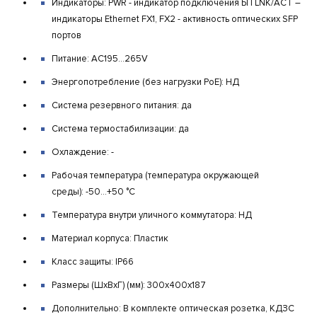
Индикаторы: PWR - индикатор подключения БП LNK/ACT –
индикаторы Ethernet FX1, FX2 - активность оптических SFP
портов
Питание: AC195…265V
Энергопотребление (без нагрузки PoE): НД
Система резервного питания: да
Система термостабилизации: да
Охлаждение: -
Рабочая температура (температура окружающей
среды): -50...+50 °С
Температура внутри уличного коммутатора: НД
Материал корпуса: Пластик
Класс защиты: IP66
Размеры (ШхВхГ) (мм): 300x400x187
Дополнительно: В комплекте оптическая розетка, КДЗС