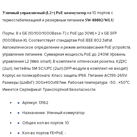
Уличный управляемый (L2+) PoE коммутатор
на 10 портов с
термостабилизацией и резервным питанием
SW-80802/WLU
.
Порты: 8 x GE (10/100/1000Base-T) с PoE (до 30W) + 2 x GE SFP
(1000Base-X). Соответствует стандартам PoE IEEE 802.3af/at.
Автоматическое определение и режим антизависания PoE устройств,
управление питанием. Суммарная мощность PoE до 240W. Уровень
управления L2 (Web smart). В комплекте оптическая розетка, КДЗС
(2шт), пигтейлы SM SC/UPC (2шт) (SFP-модули в комплект не входят).
Корпус из поликарбоната. Класс защиты IP66. Питание AC195-265V.
Размеры (ШхВхГ): 300x400x187мм. Рабочая температура: -50…+50°С.
Имеется Сертификат Транспортной Безопасности.
Артикул: 13162
Назначение: Уличный коммутатор
Общее кол-во портов: 10
Кол-во портов FE+PoE: -