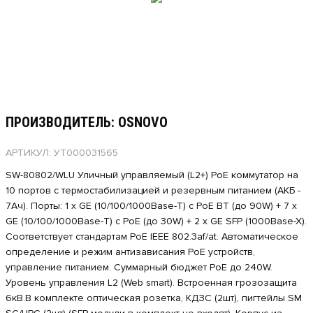
ПРОИЗВОДИТЕЛЬ: OSNOVO
АРТИКУЛ: УТ000031565
SW-80802/WLU Уличный управляемый (L2+) PoE коммутатор на
10 портов с термостабилизацией и резервным питанием (АКБ -
7Ач). Порты: 1 x GE (10/100/1000Base-T) с PoE BT (до 90W) + 7 x
GE (10/100/1000Base-T) с PoE (до 30W) + 2 x GE SFP (1000Base-X).
Соответствует стандартам PoE IEEE 802.3af/at. Автоматическое
определение и режим антизависания PoE устройств,
управление питанием. Суммарный бюджет PoE до 240W.
Уровень управления L2 (Web smart). Встроенная грозозащита
6кВ.В комплекте оптическая розетка, КДЗС (2шт), пигтейлы SM