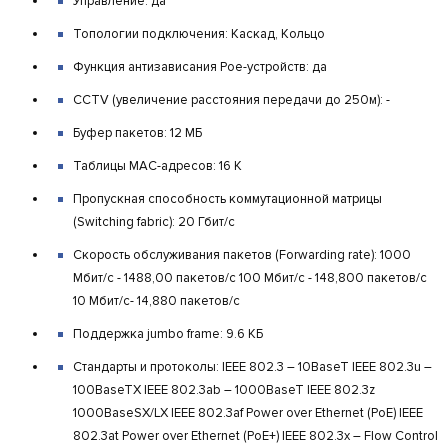
Управление: да
Топологии подключения: Каскад, Кольцо
Функция антизависания Poe-устройств: да
CCTV (увеличение расстояния передачи до 250м): -
Буфер пакетов: 12 МБ
Таблицы MAC-адресов: 16 К
Пропускная способность коммутационной матрицы
(Switching fabric): 20 Гбит/с
Скорость обслуживания пакетов (Forwarding rate): 1000
Мбит/с - 1488,00 пакетов/с 100 Мбит/c - 148,800 пакетов/c
10 Мбит/c- 14,880 пакетов/c
Поддержка jumbo frame: 9.6 КБ
Стандарты и протоколы: IEEE 802.3 – 10BaseT IEEE 802.3u –
100BaseTX IEEE 802.3ab – 1000BaseT IEEE 802.3z
1000BaseSX/LX IEEE 802.3af Power over Ethernet (PoE) IEEE
802.3at Power over Ethernet (PoE+) IEEE 802.3x – Flow Control