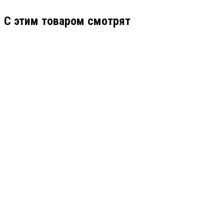
C этим товаром смотрят
RVI-1NSIM8GP-4S
АРТИКУЛ: УТ000070990
34 000
В КОРЗИНУ