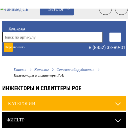
0
0
Каталог
Контакты
8 (8452) 33-89-01
Перезвонить
мне
Главная
Каталог
Сетевое оборудование
Инжекторы и сплиттеры РоЕ
ИНЖЕКТОРЫ И СПЛИТТЕРЫ РОЕ
КАТЕГОРИИ
ФИЛЬТР