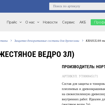
Прайс
О нас
Новости
Сервис
АКБ
Профи
ставы
Защитно-декоративные составы для древесины
KRASULA® тем
ЖЕСТЯНОЕ ВЕДРО 3Л)
ПРОИЗВОДИТЕЛЬ: НОР
АРТИКУЛ: УТ000045171
Состав для защиты и тониров
плесеневых и древоокрашиваю
на свежеспиленную древесину
внутренних работ. Идеален дл
(жестяное ведро 3л)