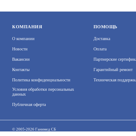
КОМПАНИЯ
ПОМОЩЬ
О компании
Доставка
Новости
Оплата
Вакансии
Партнерские сертифик
Контакты
Гарантийный ремонт
Политика конфиденциальности
Техническая поддержк
KRASULA®-INTERIOR OIL,
KRASULA
(ВАНИЛЬ) (ЖЕСТЯНОЕ ВЕДРО 10КГ)
ВЕДРО 3Л
Условия обработки персональных
данных
АРТИКУЛ: УТ000074886
АРТИКУЛ: 
Публичная оферта
На нашем сайте используются cookie–файлы, в том числе 
Подробнее об обработке персональных данных вы можете
8 810
В КОРЗИНУ
2 100
© 2005-2026 Ганимед СБ