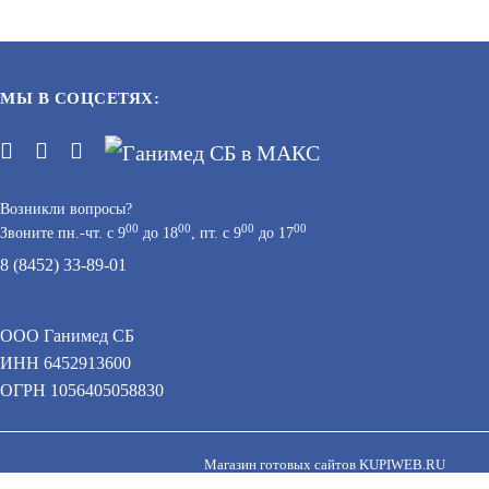
МЫ В СОЦСЕТЯХ:
Возникли вопросы?
00
00
00
00
Звоните пн.-чт. с 9
до 18
, пт. с 9
до 17
8 (8452) 33-89-01
(БАНКА
KRASULA®-TERRACE OIL,
(БЕСЦВЕТНЫЙ) (БАНКА ЖЕСТ. 0,9Л)
ООО Ганимед СБ
АРТИКУЛ: УТ000066521
ИНН 6452913600
 персональных данных при помощи cookie–файлов.
ОГРН 1056405058830
В КОРЗИНУ
1 773
В КОРЗИНУ
Магазин готовых сайтов
KUPIWEB.RU
beget - хостинг провайдер