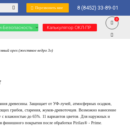
8 (8452) 33-89-01
Перезвонить мне
0
0
-Безопасность
Калькулятор ОКЛ-ПР
ный орех (жестяное ведро 3л)
Т
ания древесины. Защищает от УФ-лучей, атмосферных осадков,
щих грибов, старения, жуков-древоточцев. Возможно нанесение
 с влажностью до 65%. 11 вариантов цветов. Для наружных и
я финишного покрытия после обработки Pirilax® - Prime.