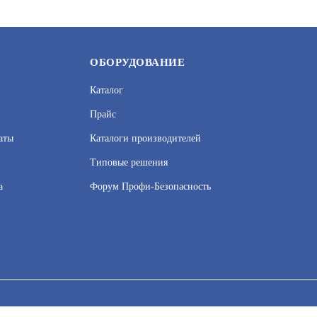
ОБОРУДОВАНИЕ
Каталог
Прайс
аты
Каталоги производителей
Типовые решения
а
Форум Профи-Безопасность
® СЕРЫЙ (ЖЕСТЯНОЕ
KRASULA® КАЛУЖНИЦА 
)
ЖЕСТ. 0,9Л)
УТ000057085
АРТИКУЛ: УТ000026061
сервисов веб–аналитики. Используя сайт, вы соглашаетесь на обработку
 узнать в Политике конфиденциальности.
Принять и закрыть
В КОРЗИНУ
908