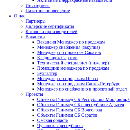
Активные инфракрасные извещатели
Инструмент
Палатное оповещение
О нас
Партнеры
Дилерские сертификаты
Каталоги производителей
Вакансии
Вакансия Менеджер по продажам
Менеджер снабжения (закупка)
Менеджер по проектам Саратов
Кладовщик Саратов
Технический специалист (инженер)
Помощник менеджера по продажам
Бухгалтер
Менеджер по продажам Пенза
Менеджер по продажам Санкт-Петербург
Менеджер по снабжению в проектный отдел
Проекты
Объекты Ганимед СБ Республика Мордовия, 
Объекты Ганимед СБ в республике Адыгея
Объекты Ганимед СБ Волгоград
Объекты Ганимед СБ Саратов
Омская область
Чувашская республика