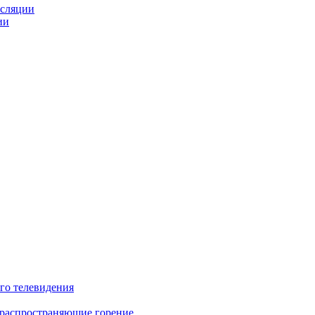
нсляции
ии
го телевидения
 распространяющие горение