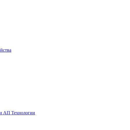
йства
ии АП Технологии