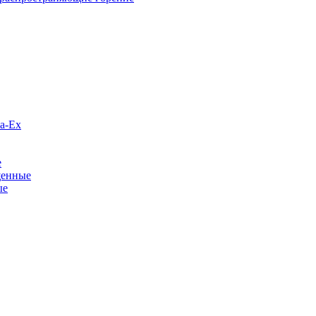
а-Ex
е
щенные
ые