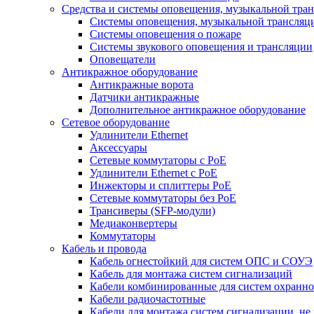
Средства и системы оповещения, музыкальной тра
Системы оповещения, музыкальной трансляц
Системы оповещения о пожаре
Системы звукового оповещения и трансляции
Оповещатели
Антикражное оборудование
Антикражные ворота
Датчики антикражные
Дополнительное антикражное оборудование
Сетевое оборудование
Удлинители Ethernet
Аксессуары
Сетевые коммутаторы с РоЕ
Удлинители Ethernet с PoE
Инжекторы и сплиттеры РоЕ
Сетевые коммутаторы без РоЕ
Трансиверы (SFP-модули)
Медиаконвертеры
Коммутаторы
Кабель и провода
Кабель огнестойкий для систем ОПС и СОУЭ
Кабель для монтажа систем сигнализаций
Кабели комбинированные для систем охранно
Кабели радиочастотные
Кабели для монтажа систем сигнализации, не