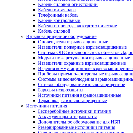
Кабель силовой огнестойкий
Кабели витая пара
Телефонный кабель
Кабель контрольный
Кабели и провода электротехнические
Кабель силовой
Взрывозащищенное оборудование
Оповещатели взрывозащищенные
Извещатели пожарные взрывозащищенные
Система ОПС взрывоопасных объектов Ладог
Модули пожаротушения взрывозащищенные
Извещатели охранные взрывозащищенные
Изделия коммутационные взрывозащищенны
Приборы приемно-контрольные взрывозащи
Системы видеонаблюдения взрывозащищенн
Сетевое оборудование взрывозащищенное
Барьеры искрозащиты
Источники питания взрывозащищенные
Термошкафы взрывозащищенные
Источники питания
Бесперебойные источники питания
Аккумуляторы и термостаты
Дополнительное оборудование для ИБП
Резервированные источники питания
Специализированные источники питания