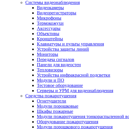
Системы видеонаблюдения
Видеокамеры
Видеорегистраторы
Микрофоны
Термокожухи
Аксессуары
Объективы
Кронштейны
Клавиатуры и пульты управления
Устройства защиты линий
Мониторы
Передача сигналов
Панели для видеостен
Тепловизоры
Устройства инфракрасной подсветки
Модули и ПО
Тестовое оборудование
Серверы и УРМ для видеонаблюдения
Средства пожаротушения
Огнетушители
Модули порошковые
Шкафы пожарные
Модули пожаротушения тонкораспыленной в
Оборудование пожаротушения
Модули порошкового пожаротушения