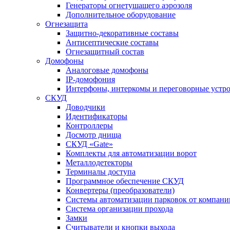
Генераторы огнетушащего аэрозоля
Дополнительное оборудование
Огнезащита
Защитно-декоративные составы
Антисептические составы
Огнезащитный состав
Домофоны
Аналоговые домофоны
IP-домофония
Интерфоны, интеркомы и переговорные устро
СКУД
Доводчики
Идентификаторы
Контроллеры
Досмотр днища
СКУД «Gate»
Комплекты для автоматизации ворот
Металлодетекторы
Терминалы доступа
Программное обеспечение СКУД
Конвертеры (преобразователи)
Системы автоматизации парковок от компан
Система организации прохода
Замки
Считыватели и кнопки выхода