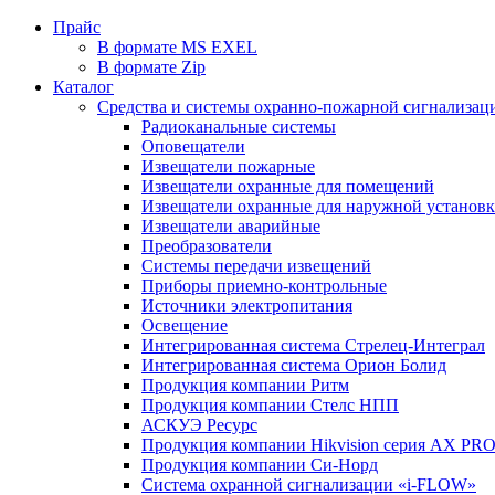
Прайс
В формате MS EXEL
В формате Zip
Каталог
Средства и системы охранно-пожарной сигнализац
Радиоканальные системы
Оповещатели
Извещатели пожарные
Извещатели охранные для помещений
Извещатели охранные для наружной установ
Извещатели аварийные
Преобразователи
Системы передачи извещений
Приборы приемно-контрольные
Источники электропитания
Освещение
Интегрированная система Стрелец-Интеграл
Интегрированная система Орион Болид
Продукция компании Ритм
Продукция компании Стелс НПП
АСКУЭ Ресурс
Продукция компании Hikvision серия AX PR
Продукция компании Си-Норд
Система охранной сигнализации «i-FLOW»