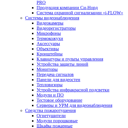
PRO
Продукция компании Си-Норд
Система охранной сигнализации «i-FLOW»
Системы видеонаблюдения
Видеокамеры
Видеорегистраторы
Микрофоны
Термокожухи
Аксессуары
Объективы
Кронштейны
Клавиатуры и пульты управления
Устройства защиты линий
Мониторы
Передача сигналов
Панели для видеостен
Тепловизоры
Устройства инфракрасной подсветки
Модули и ПО
Тестовое оборудование
Серверы и УРМ для видеонаблюдения
Средства пожаротушения
Огнетушители
Модули порошковые
Шкафы пожарные