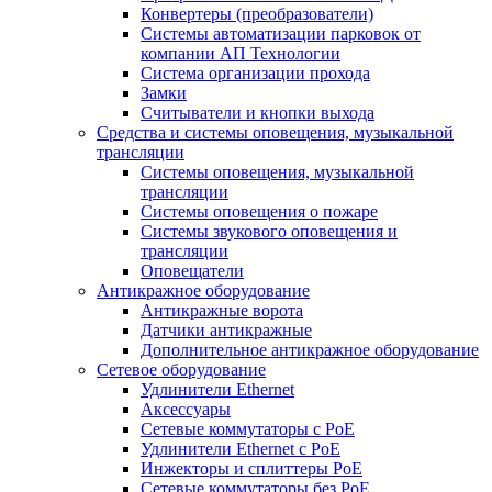
Конвертеры (преобразователи)
Системы автоматизации парковок от
компании АП Технологии
Система организации прохода
Замки
Считыватели и кнопки выхода
Средства и системы оповещения, музыкальной
трансляции
Системы оповещения, музыкальной
трансляции
Системы оповещения о пожаре
Системы звукового оповещения и
трансляции
Оповещатели
Антикражное оборудование
Антикражные ворота
Датчики антикражные
Дополнительное антикражное оборудование
Сетевое оборудование
Удлинители Ethernet
Аксессуары
Сетевые коммутаторы с РоЕ
Удлинители Ethernet с PoE
Инжекторы и сплиттеры РоЕ
Сетевые коммутаторы без РоЕ