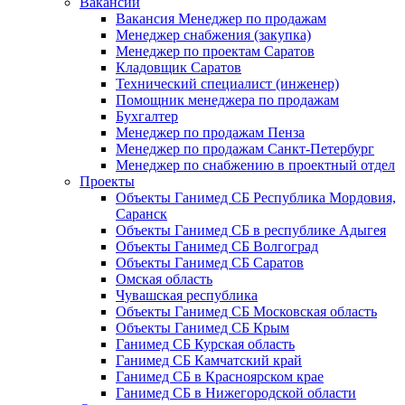
Вакансии
Вакансия Менеджер по продажам
Менеджер снабжения (закупка)
Менеджер по проектам Саратов
Кладовщик Саратов
Технический специалист (инженер)
Помощник менеджера по продажам
Бухгалтер
Менеджер по продажам Пенза
Менеджер по продажам Санкт-Петербург
Менеджер по снабжению в проектный отдел
Проекты
Объекты Ганимед СБ Республика Мордовия,
Саранск
Объекты Ганимед СБ в республике Адыгея
Объекты Ганимед СБ Волгоград
Объекты Ганимед СБ Саратов
Омская область
Чувашская республика
Объекты Ганимед СБ Московская область
Объекты Ганимед СБ Крым
Ганимед СБ Курская область
Ганимед СБ Камчатский край
Ганимед СБ в Красноярском крае
Ганимед СБ в Нижегородской области