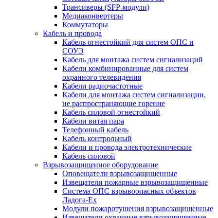
Трансиверы (SFP-модули)
Медиаконвертеры
Коммутаторы
Кабель и провода
Кабель огнестойкий для систем ОПС и
СОУЭ
Кабель для монтажа систем сигнализаций
Кабели комбинированные для систем
охранного телевидения
Кабели радиочастотные
Кабели для монтажа систем сигнализации,
не распространяющие горение
Кабель силовой огнестойкий
Кабели витая пара
Телефонный кабель
Кабель контрольный
Кабели и провода электротехнические
Кабель силовой
Взрывозащищенное оборудование
Оповещатели взрывозащищенные
Извещатели пожарные взрывозащищенные
Система ОПС взрывоопасных объектов
Ладога-Ex
Модули пожаротушения взрывозащищенные
Извещатели охранные взрывозащищенные