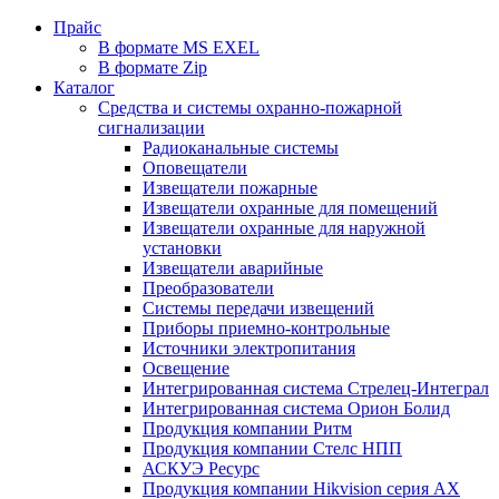
Прайс
В формате MS EXEL
В формате Zip
Каталог
Средства и системы охранно-пожарной
сигнализации
Радиоканальные системы
Оповещатели
Извещатели пожарные
Извещатели охранные для помещений
Извещатели охранные для наружной
установки
Извещатели аварийные
Преобразователи
Системы передачи извещений
Приборы приемно-контрольные
Источники электропитания
Освещение
Интегрированная система Стрелец-Интеграл
Интегрированная система Орион Болид
Продукция компании Ритм
Продукция компании Стелс НПП
АСКУЭ Ресурс
Продукция компании Hikvision серия AX