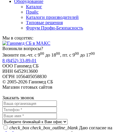
Оборудование
Каталог
Прайс
Каталоги производителей
Типовые решения
Форум Профи-Безопасность
Мы в соцсетях:
Возникли вопросы?
00
00
00
00
Звоните пн.-чт. с 9
до 18
, пт. с 9
до 17
8 (8452) 33-89-01
ООО Ганимед СБ
ИНН 6452913600
ОГРН 1056405058830
© 2005-2026 Ганимед СБ
Магазин готовых сайтов
KUPIWEB.RU
beget - хостинг провайдер
Заказать звонок
check_box
check_box_outline_blank
Даю согласие на