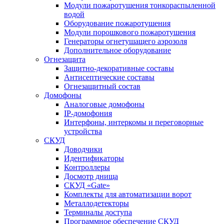
Модули пожаротушения тонкораспыленной
водой
Оборудование пожаротушения
Модули порошкового пожаротушения
Генераторы огнетушащего аэрозоля
Дополнительное оборудование
Огнезащита
Защитно-декоративные составы
Антисептические составы
Огнезащитный состав
Домофоны
Аналоговые домофоны
IP-домофония
Интерфоны, интеркомы и переговорные
устройства
СКУД
Доводчики
Идентификаторы
Контроллеры
Досмотр днища
СКУД «Gate»
Комплекты для автоматизации ворот
Металлодетекторы
Терминалы доступа
Программное обеспечение СКУД