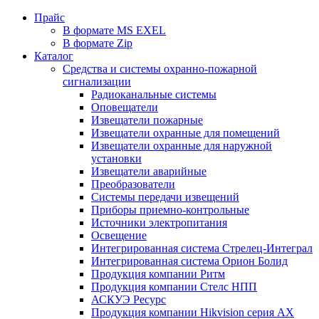
Прайс
В формате MS EXEL
В формате Zip
Каталог
Средства и системы охранно-пожарной
сигнализации
Радиоканальные системы
Оповещатели
Извещатели пожарные
Извещатели охранные для помещений
Извещатели охранные для наружной
установки
Извещатели аварийные
Преобразователи
Системы передачи извещений
Приборы приемно-контрольные
Источники электропитания
Освещение
Интегрированная система Стрелец-Интеграл
Интегрированная система Орион Болид
Продукция компании Ритм
Продукция компании Стелс НПП
АСКУЭ Ресурс
Продукция компании Hikvision серия AX