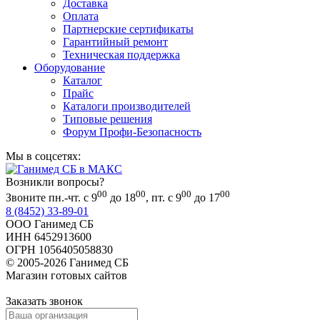
Доставка
Оплата
Партнерские сертификаты
Гарантийный ремонт
Техническая поддержка
Оборудование
Каталог
Прайс
Каталоги производителей
Типовые решения
Форум Профи-Безопасность
Мы в соцсетях:
Возникли вопросы?
00
00
00
00
Звоните пн.-чт. с 9
до 18
, пт. с 9
до 17
8 (8452) 33-89-01
ООО Ганимед СБ
ИНН 6452913600
ОГРН 1056405058830
© 2005-2026 Ганимед СБ
Магазин готовых сайтов
KUPIWEB.RU
beget - хостинг провайдер
Заказать звонок