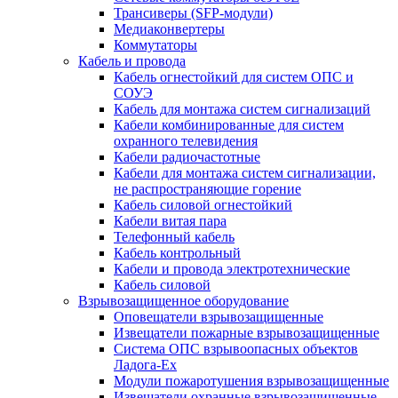
Трансиверы (SFP-модули)
Медиаконвертеры
Коммутаторы
Кабель и провода
Кабель огнестойкий для систем ОПС и
СОУЭ
Кабель для монтажа систем сигнализаций
Кабели комбинированные для систем
охранного телевидения
Кабели радиочастотные
Кабели для монтажа систем сигнализации,
не распространяющие горение
Кабель силовой огнестойкий
Кабели витая пара
Телефонный кабель
Кабель контрольный
Кабели и провода электротехнические
Кабель силовой
Взрывозащищенное оборудование
Оповещатели взрывозащищенные
Извещатели пожарные взрывозащищенные
Система ОПС взрывоопасных объектов
Ладога-Ex
Модули пожаротушения взрывозащищенные
Извещатели охранные взрывозащищенные