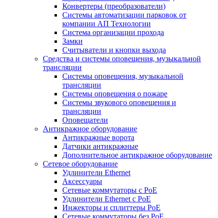
Конвертеры (преобразователи)
Системы автоматизации парковок от
компании АП Технологии
Система организации прохода
Замки
Считыватели и кнопки выхода
Средства и системы оповещения, музыкальной
трансляции
Системы оповещения, музыкальной
трансляции
Системы оповещения о пожаре
Системы звукового оповещения и
трансляции
Оповещатели
Антикражное оборудование
Антикражные ворота
Датчики антикражные
Дополнительное антикражное оборудование
Сетевое оборудование
Удлинители Ethernet
Аксессуары
Сетевые коммутаторы с РоЕ
Удлинители Ethernet с PoE
Инжекторы и сплиттеры РоЕ
Сетевые коммутаторы без РоЕ