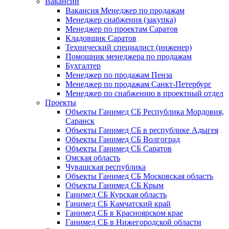
Вакансии
Вакансия Менеджер по продажам
Менеджер снабжения (закупка)
Менеджер по проектам Саратов
Кладовщик Саратов
Технический специалист (инженер)
Помощник менеджера по продажам
Бухгалтер
Менеджер по продажам Пенза
Менеджер по продажам Санкт-Петербург
Менеджер по снабжению в проектный отдел
Проекты
Объекты Ганимед СБ Республика Мордовия,
Саранск
Объекты Ганимед СБ в республике Адыгея
Объекты Ганимед СБ Волгоград
Объекты Ганимед СБ Саратов
Омская область
Чувашская республика
Объекты Ганимед СБ Московская область
Объекты Ганимед СБ Крым
Ганимед СБ Курская область
Ганимед СБ Камчатский край
Ганимед СБ в Красноярском крае
Ганимед СБ в Нижегородской области