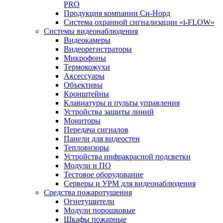
PRO
Продукция компании Си-Норд
Система охранной сигнализации «i-FLOW»
Системы видеонаблюдения
Видеокамеры
Видеорегистраторы
Микрофоны
Термокожухи
Аксессуары
Объективы
Кронштейны
Клавиатуры и пульты управления
Устройства защиты линий
Мониторы
Передача сигналов
Панели для видеостен
Тепловизоры
Устройства инфракрасной подсветки
Модули и ПО
Тестовое оборудование
Серверы и УРМ для видеонаблюдения
Средства пожаротушения
Огнетушители
Модули порошковые
Шкафы пожарные