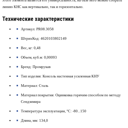
этого элемента является его универсальность, на базе него можно собрать
линию КНС как вертикально, так и горизонтально.
Технические характеристики
Артикул: PR08.3058
ШтрихКод: 4620103802149
Вес, кг: 0,48
Объем, куб.м: 0,00093
Бренд: Промрукав
Тип изделия: Консоль настенная усиленная КНУ
Материал: Сталь
Материал покрытия: Оцинковка горячим способом по методу
Сендзимира
Температура эксплуатации, °C: -80...150
Длина, мм: 134,0