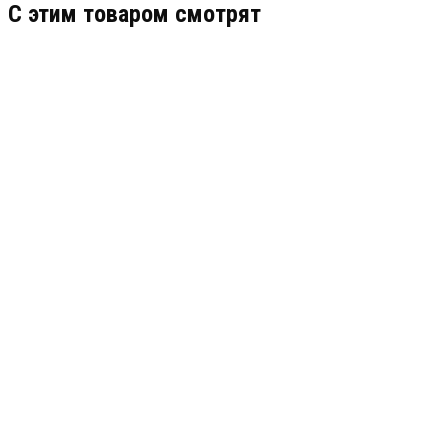
C этим товаром смотрят
PR08.2651
АРТИКУЛ: УТ000067414
964.63
В КОРЗИНУ
PR16.1082