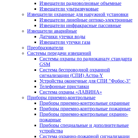
Извещатели радиоволновые объемные
Извещатели ультразвуковые
Извещатели охранные для наружной установки
Извещатели линейные оптико-электронные
Извещатели инфракрасные пассивные
Извещатели аварийные
Датчики утечки воды
Извещатели утечки газа
Преобразователи
Системы передачи извещений
Системы охраны по радиоканалу стандарта
GSM
Система беспроводной охранной
сигнализации (СПИ) Астра-Y
Устройства оконечные для СПИ "Фобос-3"
Телефонные приставки
Система охраны «ЛАВИНА»
Приборы приемно-контрольные
Приборы приемно-контрольные охранные
Приборы приемно-контрольные пожарные
Приборы приемно-контрольные охранно-
пожарные
Приборы специальные и дополнительные
устройства
Система охранно-пожарной сигнализации