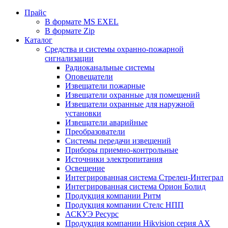
Прайс
В формате MS EXEL
В формате Zip
Каталог
Средства и системы охранно-пожарной
сигнализации
Радиоканальные системы
Оповещатели
Извещатели пожарные
Извещатели охранные для помещений
Извещатели охранные для наружной
установки
Извещатели аварийные
Преобразователи
Системы передачи извещений
Приборы приемно-контрольные
Источники электропитания
Освещение
Интегрированная система Стрелец-Интеграл
Интегрированная система Орион Болид
Продукция компании Ритм
Продукция компании Стелс НПП
АСКУЭ Ресурс
Продукция компании Hikvision серия AX