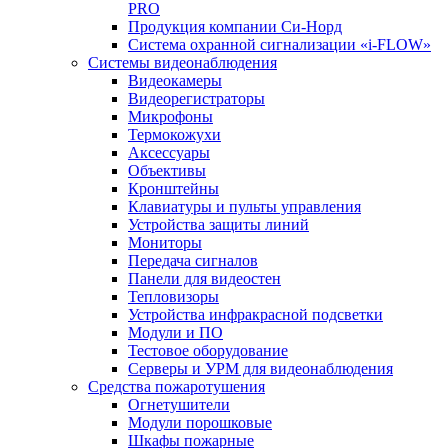
PRO
Продукция компании Си-Норд
Система охранной сигнализации «i-FLOW»
Системы видеонаблюдения
Видеокамеры
Видеорегистраторы
Микрофоны
Термокожухи
Аксессуары
Объективы
Кронштейны
Клавиатуры и пульты управления
Устройства защиты линий
Мониторы
Передача сигналов
Панели для видеостен
Тепловизоры
Устройства инфракрасной подсветки
Модули и ПО
Тестовое оборудование
Серверы и УРМ для видеонаблюдения
Средства пожаротушения
Огнетушители
Модули порошковые
Шкафы пожарные