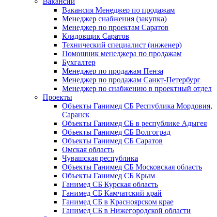
Вакансии
Вакансия Менеджер по продажам
Менеджер снабжения (закупка)
Менеджер по проектам Саратов
Кладовщик Саратов
Технический специалист (инженер)
Помощник менеджера по продажам
Бухгалтер
Менеджер по продажам Пенза
Менеджер по продажам Санкт-Петербург
Менеджер по снабжению в проектный отдел
Проекты
Объекты Ганимед СБ Республика Мордовия,
Саранск
Объекты Ганимед СБ в республике Адыгея
Объекты Ганимед СБ Волгоград
Объекты Ганимед СБ Саратов
Омская область
Чувашская республика
Объекты Ганимед СБ Московская область
Объекты Ганимед СБ Крым
Ганимед СБ Курская область
Ганимед СБ Камчатский край
Ганимед СБ в Красноярском крае
Ганимед СБ в Нижегородской области