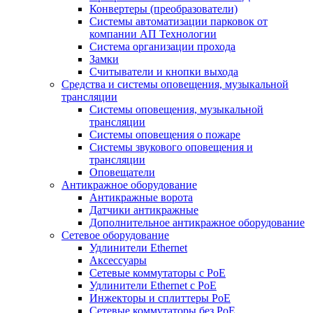
Конвертеры (преобразователи)
Системы автоматизации парковок от
компании АП Технологии
Система организации прохода
Замки
Считыватели и кнопки выхода
Средства и системы оповещения, музыкальной
трансляции
Системы оповещения, музыкальной
трансляции
Системы оповещения о пожаре
Системы звукового оповещения и
трансляции
Оповещатели
Антикражное оборудование
Антикражные ворота
Датчики антикражные
Дополнительное антикражное оборудование
Сетевое оборудование
Удлинители Ethernet
Аксессуары
Сетевые коммутаторы с РоЕ
Удлинители Ethernet с PoE
Инжекторы и сплиттеры РоЕ
Сетевые коммутаторы без РоЕ