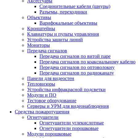
Аксессуары
Соединительные кабели (шнуры)
Разъемы, переходники
Объективы
Варифокальные объективы
Кронштейны
Клавиатуры и пульты управления
Устройства защиты линий
Мониторы
Передача сигналов
Передача сигналов по витой паре
Передача сигналов по коаксиальному кабелю
Передача сигналов по оптоволокну
Передача сигналов по радиоканалу
Панели для видеостен
Тепловизоры
Устройства инфракрасной подсветки
Модули и ПО
Тестовое оборудование
Серверы и УРМ для видеонаблюдения
Средства пожаротушения
Огнетушители
Огнетушители углекислотные
Огнетушители порошковые
Модули порошковые