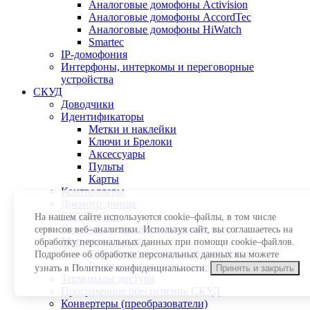
Аналоговые домофоны Activision
Аналоговые домофоны AccordTec
Аналоговые домофоны HiWatch
Smartec
IP-домофония
Интерфоны, интеркомы и переговорные
устройства
СКУД
Доводчики
Идентификаторы
Метки и наклейки
Ключи и Брелоки
Аксессуары
Пульты
Карты
Контроллеры
Досмотр днища
СКУД «Gate»
На нашем сайте используются cookie–файлы, в том числе
Комплекты для автоматизации ворот
сервисов веб–аналитики. Используя сайт, вы соглашаетесь на
Металлодетекторы
обработку персональных данных при помощи cookie–файлов.
Стационарные металлодетекторы
Подробнее об обработке персональных данных вы можете
Ручные металлодетекторы
узнать в Политике конфиденциальности.
Принять и закрыть
Терминалы доступа
Программное обеспечение СКУД
Конвертеры (преобразователи)