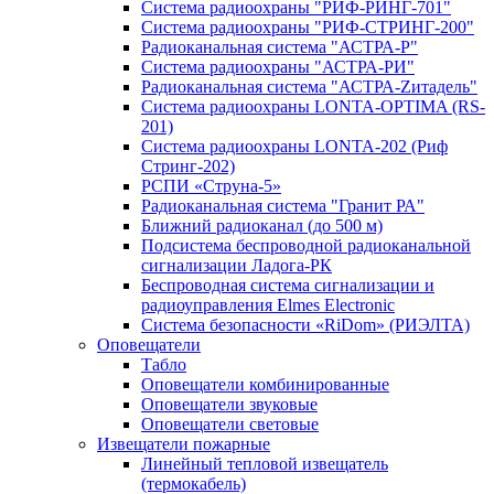
Система радиоохраны "РИФ-РИНГ-701"
Система радиоохраны "РИФ-СТРИНГ-200"
Радиоканальная система "АСТРА-Р"
Система радиоохраны "АСТРА-РИ"
Радиоканальная система "АСТРА-Zитадель"
Система радиоохраны LONTA-OPTIMA (RS-
201)
Система радиоохраны LONTA-202 (Риф
Стринг-202)
РСПИ «Струна-5»
Радиоканальная система "Гранит РА"
Ближний радиоканал (до 500 м)
Подсистема беспроводной радиоканальной
сигнализации Ладога-РК
Беспроводная система сигнализации и
радиоуправления Elmes Electronic
Система безопасности «RiDom» (РИЭЛТА)
Оповещатели
Табло
Оповещатели комбинированные
Оповещатели звуковые
Оповещатели световые
Извещатели пожарные
Линейный тепловой извещатель
(термокабель)