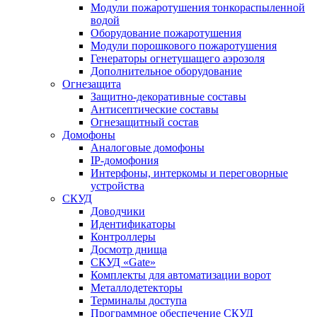
Модули пожаротушения тонкораспыленной
водой
Оборудование пожаротушения
Модули порошкового пожаротушения
Генераторы огнетушащего аэрозоля
Дополнительное оборудование
Огнезащита
Защитно-декоративные составы
Антисептические составы
Огнезащитный состав
Домофоны
Аналоговые домофоны
IP-домофония
Интерфоны, интеркомы и переговорные
устройства
СКУД
Доводчики
Идентификаторы
Контроллеры
Досмотр днища
СКУД «Gate»
Комплекты для автоматизации ворот
Металлодетекторы
Терминалы доступа
Программное обеспечение СКУД