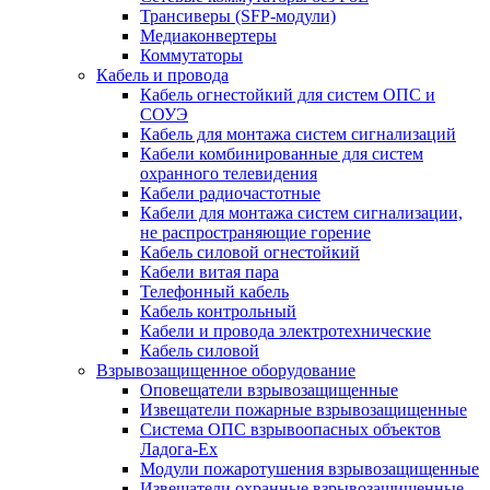
Трансиверы (SFP-модули)
Медиаконвертеры
Коммутаторы
Кабель и провода
Кабель огнестойкий для систем ОПС и
СОУЭ
Кабель для монтажа систем сигнализаций
Кабели комбинированные для систем
охранного телевидения
Кабели радиочастотные
Кабели для монтажа систем сигнализации,
не распространяющие горение
Кабель силовой огнестойкий
Кабели витая пара
Телефонный кабель
Кабель контрольный
Кабели и провода электротехнические
Кабель силовой
Взрывозащищенное оборудование
Оповещатели взрывозащищенные
Извещатели пожарные взрывозащищенные
Система ОПС взрывоопасных объектов
Ладога-Ex
Модули пожаротушения взрывозащищенные
Извещатели охранные взрывозащищенные