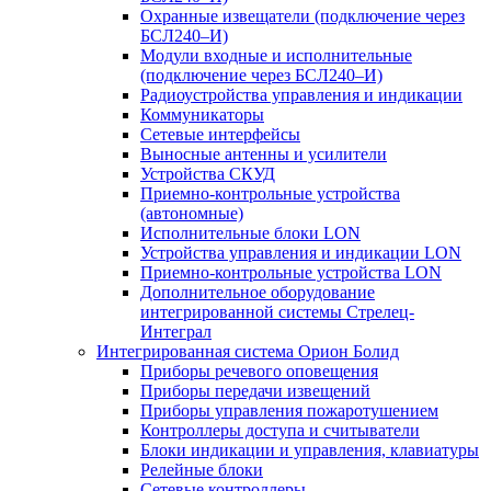
Охранные извещатели (подключение через
БСЛ240–И)
Модули входные и исполнительные
(подключение через БСЛ240–И)
Радиоустройства управления и индикации
Коммуникаторы
Сетевые интерфейсы
Выносные антенны и усилители
Устройства СКУД
Приемно-контрольные устройства
(автономные)
Исполнительные блоки LON
Устройства управления и индикации LON
Приемно-контрольные устройства LON
Дополнительное оборудование
интегрированной системы Стрелец-
Интеграл
Интегрированная система Орион Болид
Приборы речевого оповещения
Приборы передачи извещений
Приборы управления пожаротушением
Контроллеры доступа и считыватели
Блоки индикации и управления, клавиатуры
Релейные блоки
Сетевые контроллеры