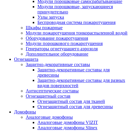
Модули порошковые самосрабатывающие
Модули порошковые, запускающиеся
принудительно
Узлы запуска
Беспроводная система пожаротушения
Шкафы пожарные
Модули пожаротушения тонкораспыленной водой
Оборудование пожаротушения
Модули порошкового пожаротушения
Генераторы огнетушащего аэрозоля
Дополнительное оборудование
Огнезащита
Защитно-декоративные составы
Защитно-декоративные составы для
древесины
Защитно-декоративные составы для разных
видов поверхностей
Антисептические составы
Огнезащитный состав
Огнезащитный состав для тканей
Огнезащитный состав для древесины
Домофоны
Аналоговые домофоны
Аналоговые домофоны VIZIT
Аналоговые домофоны Slinex