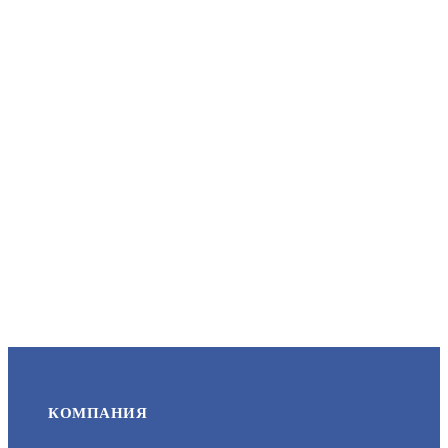
PR03.0073
АРТИКУЛ: УТ000058807
135.43
В КОРЗИНУ
PR08.2816
АРТИКУЛ: УТ000064953
КОМПАНИЯ
19.76