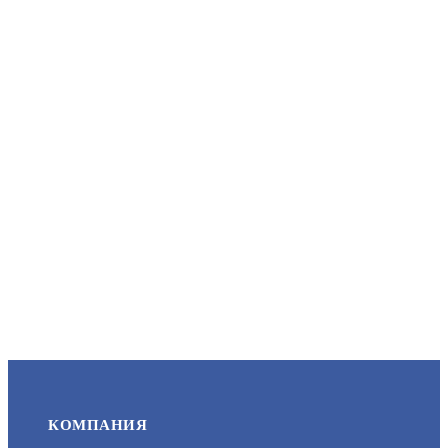
КВК-П-2 2Х0,75 (SARMATT)
АРТИКУЛ: УТ000071422
27
В КОРЗИНУ
КВТ-П-2 2Х0,5 (ЧЕРНЫЙ) (ПАРИТЕТ)
АРТИКУЛ: УТ000010310
55.3
КОМПАНИЯ