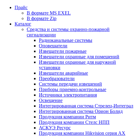
Прайс
В формате MS EXEL
В формате Zip
Каталог
Средства и системы охранно-пожарной
сигнализации
Радиоканальные системы
Оповещатели
Извещатели пожарные
Извещатели охранные для помещений
Извещатели охранные для наружной
установки
Извещатели аварийные
Преобразователи
Системы передачи извещений
Приборы приемно-контрольные
Источники электропитания
Освещение
Интегрированная система Стрелец-Интеграл
Интегрированная система Орион Болид
Продукция компании Ритм
Продукция компании Стелс НПП
АСКУЭ Ресурс
Продукция компании Hikvision серия AX