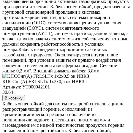
выделяющей коррозионно-активных газообразных продуктов
при горении и тлении. Кабель огнестойкий, предназначен для
групповой стационарной прокладки в системах
противопожарной защиты, в т.ч. системах пожарной
сигнализации (ОПС), системах оповещения и управления
эвакуацией (СОУЭ), системах автоматического
пожаротушения (АУПТ), системах противодымной защиты, а
также в других важных системах жизнеобеспечения, которые
должны сохранять работоспособность в условиях
пожара.Кабель не выделяет коррозионно-активных
газообразных продуктов. Эксплуатируется внутри и вне
помещений, при условии защиты от прямого воздействия
солнечного излучения и атмосферных осадков. Сечение
жилы: 0,2 мм². Внешний диаметр кабеля: 3,8мм.
КПССнг(А)-FRLSLTx 1х2х0,5 ок ИВКЗ
i
Артикул: УТ000042101
30.64
В корзину
Кабель огнестойкий для систем пожарной сигнализации не
распространяющий горение, с изоляцией из
кремнийорганической резины и оболочкой из
поливинилхлоридного пластиката с низким дымо- и
газовыделением с низкой токсичностью продуктов горения,
повышенной пожаростойкости. Кабель огнестойкий,