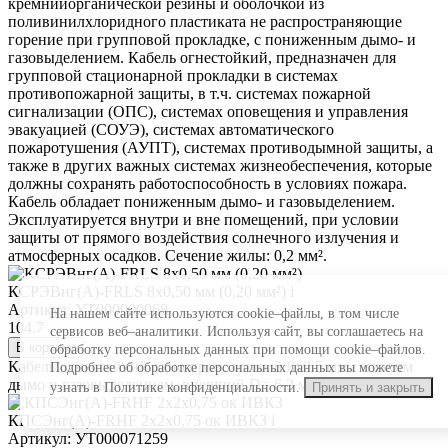
кремнийорганической резины и оболочкой из
поливинилхлоридного пластиката не распространяющие
горение при групповой прокладке, с пониженным дымо- и
газовыделением. Кабель огнестойкий, предназначен для
групповой стационарной прокладки в системах
противопожарной защиты, в т.ч. системах пожарной
сигнализации (ОПС), системах оповещения и управления
эвакуацией (СОУЭ), системах автоматического
пожаротушения (АУПТ), системах противодымной защиты, а
также в других важных системах жизнеобеспечения, которые
должны сохранять работоспособность в условиях пожара.
Кабель обладает пониженным дымо- и газовыделением.
Эксплуатируется внутри и вне помещений, при условии
защиты от прямого воздействия солнечного излучения и
атмосферных осадков. Сечение жилы: 0,2 мм².
КСРЭВнг(А)-FRLS 8х0,50 мм (0,20 мм²)
i
Артикул: УТ000000068
На нашем сайте используются cookie–файлы, в том числе
104.7
сервисов веб–аналитики. Используя сайт, вы соглашаетесь на
В корзину
обработку персональных данных при помощи cookie–файлов.
Кабель огнестойкий одно проволочный 8х0,5 мм с низким
Подробнее об обработке персональных данных вы можете
дымо и газовыделением, внешний D= 6,3 мм (красный)
узнать в Политике конфиденциальности.
Принять и закрыть
КПСЭнг(А)-FRHF 2х2х0,75 ок ИВКЗ
i
Артикул: УТ000071259