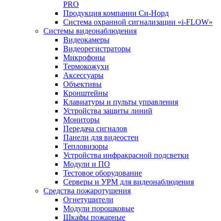
PRO
Продукция компании Си-Норд
Система охранной сигнализации «i-FLOW»
Системы видеонаблюдения
Видеокамеры
Видеорегистраторы
Микрофоны
Термокожухи
Аксессуары
Объективы
Кронштейны
Клавиатуры и пульты управления
Устройства защиты линий
Мониторы
Передача сигналов
Панели для видеостен
Тепловизоры
Устройства инфракрасной подсветки
Модули и ПО
Тестовое оборудование
Серверы и УРМ для видеонаблюдения
Средства пожаротушения
Огнетушители
Модули порошковые
Шкафы пожарные