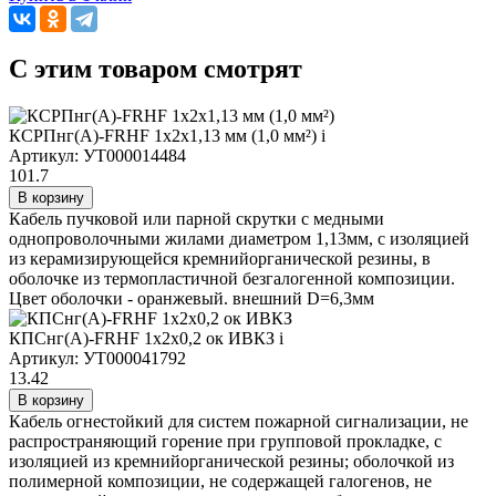
C этим товаром смотрят
КСРПнг(А)-FRHF 1х2х1,13 мм (1,0 мм²)
i
Артикул: УТ000014484
101.7
В корзину
Кабель пучковой или парной скрутки с медными
однопроволочными жилами диаметром 1,13мм, с изоляцией
из керамизирующейся кремнийорганической резины, в
оболочке из термопластичной безгалогенной композиции.
Цвет оболочки - оранжевый. внешний D=6,3мм
КПСнг(А)-FRHF 1х2х0,2 ок ИВКЗ
i
Артикул: УТ000041792
13.42
В корзину
Кабель огнестойкий для систем пожарной сигнализации, не
распространяющий горение при групповой прокладке, с
изоляцией из кремнийорганической резины; оболочкой из
полимерной композиции, не содержащей галогенов, не