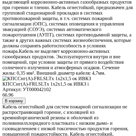
выделяющей коррозионно-активных газообразных продуктов
при горении и тлении. Кабель огнестойкий, предназначен для
групповой стационарной прокладки в системах
противопожарной защиты, в т.ч. системах пожарной
сигнализации (ОПС), системах оповещения и управления
эвакуацией (СОУЭ), системах автоматического
пожаротушения (АУПТ), системах противодымной защиты, а
также в других важных системах жизнеобеспечения, которые
должны сохранять работоспособность в условиях
пожара.Кабель не выделяет коррозионно-активных
газообразных продуктов. Эксплуатируется внутри и вне
помещений, при условии защиты от прямого воздействия
солнечного излучения и атмосферных осадков. Сечение
жилы: 0,35 мм². Внешний диаметр кабеля: 4,7мм.
КПССнг(А)-FRLSLTx 1х2х1,5 ок ИВКЗ
i
Артикул: УТ000042102
66.96
В корзину
Кабель огнестойкий для систем пожарной сигнализации не
распространяющий горение, с изоляцией из
кремнийорганической резины и оболочкой из
поливинилхлоридного пластиката с низким дымо- и
газовыделением с низкой токсичностью продуктов горения,
повышенной пожаростойкости. Кабель огнестойкий,