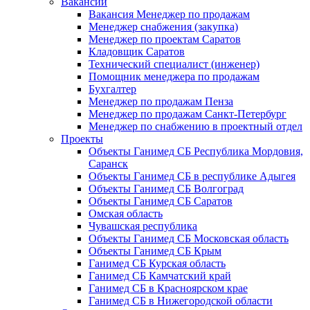
Вакансии
Вакансия Менеджер по продажам
Менеджер снабжения (закупка)
Менеджер по проектам Саратов
Кладовщик Саратов
Технический специалист (инженер)
Помощник менеджера по продажам
Бухгалтер
Менеджер по продажам Пенза
Менеджер по продажам Санкт-Петербург
Менеджер по снабжению в проектный отдел
Проекты
Объекты Ганимед СБ Республика Мордовия,
Саранск
Объекты Ганимед СБ в республике Адыгея
Объекты Ганимед СБ Волгоград
Объекты Ганимед СБ Саратов
Омская область
Чувашская республика
Объекты Ганимед СБ Московская область
Объекты Ганимед СБ Крым
Ганимед СБ Курская область
Ганимед СБ Камчатский край
Ганимед СБ в Красноярском крае
Ганимед СБ в Нижегородской области