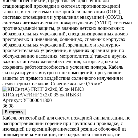
Кабель огнестойкий, предназначен для групповой
стационарной прокладки в системах противопожарной
защиты, в т.ч. системах пожарной сигнализации (ОПС),
системах оповещения и управления эвакуацией (СОУЭ),
системах автоматического пожаротушения (АУПТ), системах
противодымной защиты, (в зданиях детских дошкольных
образовательных учреждений, специализированных домов
престарелых и инвалидов, больницах, спальных корпусах
образовательных учреждений, зрелищных и культурно-
просветительных учреждений, в зданиях организаций по
обслуживанию населения, метрополитена) также в других
важных системах жизнеобеспечения, которые должны
сохранять работоспособность в условиях пожара. Кабель
эксплуатируется внутри и вне помещений, при условии
защиты от прямого воздействия солнечного излучения и
атмосферных осадков. Сечение жилы: 0,75 мм²
КПСнг(А)-FRHF 2х2х0,35 ок ИВКЗ
i
Артикул: УТ000041800
36.98
В корзину
Кабель огнестойкий для систем пожарной сигнализации, не
распространяющий горение при групповой прокладке, с
изоляцией из кремнийорганической резины; оболочкой из
полимерной композиции, не содержащей галогенов, не