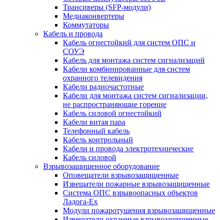
Трансиверы (SFP-модули)
Медиаконвертеры
Коммутаторы
Кабель и провода
Кабель огнестойкий для систем ОПС и
СОУЭ
Кабель для монтажа систем сигнализаций
Кабели комбинированные для систем
охранного телевидения
Кабели радиочастотные
Кабели для монтажа систем сигнализации,
не распространяющие горение
Кабель силовой огнестойкий
Кабели витая пара
Телефонный кабель
Кабель контрольный
Кабели и провода электротехнические
Кабель силовой
Взрывозащищенное оборудование
Оповещатели взрывозащищенные
Извещатели пожарные взрывозащищенные
Система ОПС взрывоопасных объектов
Ладога-Ex
Модули пожаротушения взрывозащищенные
Извещатели охранные взрывозащищенные