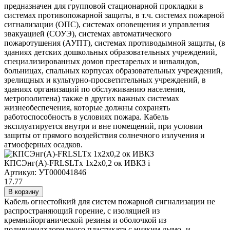
предназначен для групповой стационарной прокладки в
системах противопожарной защиты, в т.ч. системах пожарной
сигнализации (ОПС), системах оповещения и управления
эвакуацией (СОУЭ), системах автоматического
пожаротушения (АУПТ), системах противодымной защиты, (в
зданиях детских дошкольных образовательных учреждений,
специализированных домов престарелых и инвалидов,
больницах, спальных корпусах образовательных учреждений,
зрелищных и культурно-просветительных учреждений, в
зданиях организаций по обслуживанию населения,
метрополитена) также в других важных системах
жизнеобеспечения, которые должны сохранять
работоспособность в условиях пожара. Кабель
эксплуатируется внутри и вне помещений, при условии
защиты от прямого воздействия солнечного излучения и
атмосферных осадков.
КПСЭнг(А)-FRLSLTx 1х2х0,2 ок ИВКЗ
i
Артикул: УТ000041846
17.77
В корзину
Кабель огнестойкий для систем пожарной сигнализации не
распространяющий горение, с изоляцией из
кремнийорганической резины и оболочкой из
поливинилхлоридного пластиката с низким дымо- и