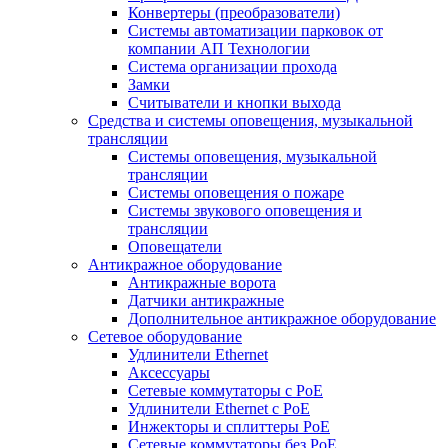
Конвертеры (преобразователи)
Системы автоматизации парковок от
компании АП Технологии
Система организации прохода
Замки
Считыватели и кнопки выхода
Средства и системы оповещения, музыкальной
трансляции
Системы оповещения, музыкальной
трансляции
Системы оповещения о пожаре
Системы звукового оповещения и
трансляции
Оповещатели
Антикражное оборудование
Антикражные ворота
Датчики антикражные
Дополнительное антикражное оборудование
Сетевое оборудование
Удлинители Ethernet
Аксессуары
Сетевые коммутаторы с РоЕ
Удлинители Ethernet с PoE
Инжекторы и сплиттеры РоЕ
Сетевые коммутаторы без РоЕ