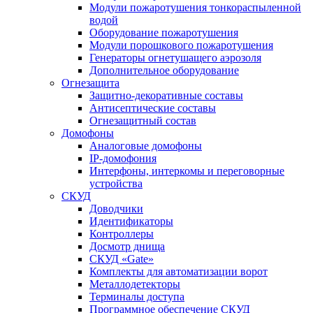
Модули пожаротушения тонкораспыленной
водой
Оборудование пожаротушения
Модули порошкового пожаротушения
Генераторы огнетушащего аэрозоля
Дополнительное оборудование
Огнезащита
Защитно-декоративные составы
Антисептические составы
Огнезащитный состав
Домофоны
Аналоговые домофоны
IP-домофония
Интерфоны, интеркомы и переговорные
устройства
СКУД
Доводчики
Идентификаторы
Контроллеры
Досмотр днища
СКУД «Gate»
Комплекты для автоматизации ворот
Металлодетекторы
Терминалы доступа
Программное обеспечение СКУД