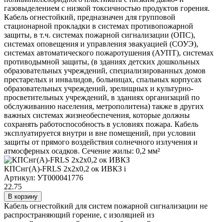
газовыделением с низкой токсичностью продуктов горения.
Кабель огнестойкий, предназначен для групповой
стационарной прокладки в системах противопожарной
защиты, в т.ч. системах пожарной сигнализации (ОПС),
системах оповещения и управления эвакуацией (СОУЭ),
системах автоматического пожаротушения (АУПТ), системах
противодымной защиты, (в зданиях детских дошкольных
образовательных учреждений, специализированных домов
престарелых и инвалидов, больницах, спальных корпусах
образовательных учреждений, зрелищных и культурно-
просветительных учреждений, в зданиях организаций по
обслуживанию населения, метрополитена) также в других
важных системах жизнеобеспечения, которые должны
сохранять работоспособность в условиях пожара. Кабель
эксплуатируется внутри и вне помещений, при условии
защиты от прямого воздействия солнечного излучения и
атмосферных осадков. Сечение жилы: 0,2 мм²
КПСнг(А)-FRLS 2х2х0,2 ок ИВКЗ
i
Артикул: УТ000041776
22.75
В корзину
Кабель огнестойкий для систем пожарной сигнализации не
распространяющий горение, с изоляцией из