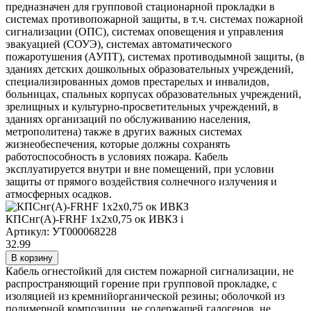
предназначен для групповой стационарной прокладки в
системах противопожарной защиты, в т.ч. системах пожарной
сигнализации (ОПС), системах оповещения и управления
эвакуацией (СОУЭ), системах автоматического
пожаротушения (АУПТ), системах противодымной защиты, (в
зданиях детских дошкольных образовательных учреждений,
специализированных домов престарелых и инвалидов,
больницах, спальных корпусах образовательных учреждений,
зрелищных и культурно-просветительных учреждений, в
зданиях организаций по обслуживанию населения,
метрополитена) также в других важных системах
жизнеобеспечения, которые должны сохранять
работоспособность в условиях пожара. Кабель
эксплуатируется внутри и вне помещений, при условии
защиты от прямого воздействия солнечного излучения и
атмосферных осадков.
КПСнг(А)-FRHF 1х2х0,75 ок ИВКЗ
i
Артикул: УТ000068228
32.99
В корзину
Кабель огнестойкий для систем пожарной сигнализации, не
распространяющий горение при групповой прокладке, с
изоляцией из кремнийорганической резины; оболочкой из
полимерной композиции, не содержащей галогенов, не