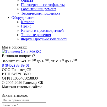
Оплата
Партнерские сертификаты
Гарантийный ремонт
Техническая поддержка
Оборудование
Каталог
Прайс
Каталоги производителей
Типовые решения
Форум Профи-Безопасность
Мы в соцсетях:
Возникли вопросы?
00
00
00
00
Звоните пн.-чт. с 9
до 18
, пт. с 9
до 17
8 (8452) 33-89-01
ООО Ганимед СБ
ИНН 6452913600
ОГРН 1056405058830
© 2005-2026 Ганимед СБ
Магазин готовых сайтов
KUPIWEB.RU
beget - хостинг провайдер
Заказать звонок