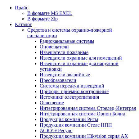
Прайс
В формате MS EXEL
В формате Zip
Каталог
Средства и системы охранно-пожарной
сигнализации
Радиоканальные системы
Оповещатели
Извещатели пожарные
Извещатели охранные для помещений
Извещатели охранные для наружной
установки
Извещатели аварийные
Преобразователи
Системы передачи извещений
Приборы приемно-контрольные
Источники электропитания
Освещение
Интегрированная система Стрелец-Интеграл
Интегрированная система Орион Болид
Продукция компании Ритм
Продукция компании Стелс НПП
АСКУЭ Ресурс
Продукция компании Hikvision серия AX