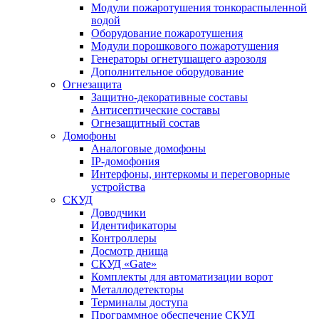
Модули пожаротушения тонкораспыленной
водой
Оборудование пожаротушения
Модули порошкового пожаротушения
Генераторы огнетушащего аэрозоля
Дополнительное оборудование
Огнезащита
Защитно-декоративные составы
Антисептические составы
Огнезащитный состав
Домофоны
Аналоговые домофоны
IP-домофония
Интерфоны, интеркомы и переговорные
устройства
СКУД
Доводчики
Идентификаторы
Контроллеры
Досмотр днища
СКУД «Gate»
Комплекты для автоматизации ворот
Металлодетекторы
Терминалы доступа
Программное обеспечение СКУД