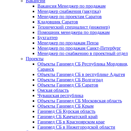
Вакансии
Вакансия Менеджер по продажам
Менеджер снабжения (закупка)
Менеджер по проектам Саратов
Кладовщик Саратов
Технический специалист (инженер)
Помощник менеджера по продажам
Бухгалтер
Менеджер по продажам Пенза
Менеджер по продажам Санкт-Петербург
Менеджер по снабжению в проектный отдел
Проекты
Объекты Ганимед СБ Республика Мордовия,
Саранск
Объекты Ганимед СБ в республике Адыгея
Объекты Ганимед СБ Волгоград
Объекты Ганимед СБ Саратов
Омская область
Чувашская республика
Объекты Ганимед СБ Московская область
Объекты Ганимед СБ Крым
Ганимед СБ Курская область
Ганимед СБ Камчатский край
Ганимед СБ в Красноярском крае
Ганимед СБ в Нижегородской области