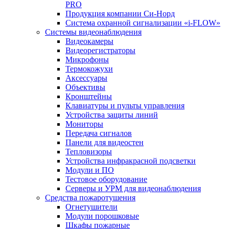
PRO
Продукция компании Си-Норд
Система охранной сигнализации «i-FLOW»
Системы видеонаблюдения
Видеокамеры
Видеорегистраторы
Микрофоны
Термокожухи
Аксессуары
Объективы
Кронштейны
Клавиатуры и пульты управления
Устройства защиты линий
Мониторы
Передача сигналов
Панели для видеостен
Тепловизоры
Устройства инфракрасной подсветки
Модули и ПО
Тестовое оборудование
Серверы и УРМ для видеонаблюдения
Средства пожаротушения
Огнетушители
Модули порошковые
Шкафы пожарные