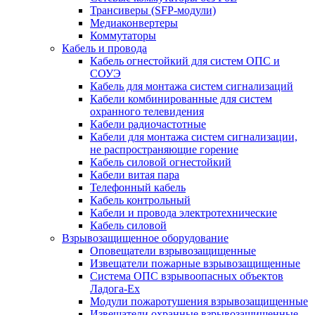
Трансиверы (SFP-модули)
Медиаконвертеры
Коммутаторы
Кабель и провода
Кабель огнестойкий для систем ОПС и
СОУЭ
Кабель для монтажа систем сигнализаций
Кабели комбинированные для систем
охранного телевидения
Кабели радиочастотные
Кабели для монтажа систем сигнализации,
не распространяющие горение
Кабель силовой огнестойкий
Кабели витая пара
Телефонный кабель
Кабель контрольный
Кабели и провода электротехнические
Кабель силовой
Взрывозащищенное оборудование
Оповещатели взрывозащищенные
Извещатели пожарные взрывозащищенные
Система ОПС взрывоопасных объектов
Ладога-Ex
Модули пожаротушения взрывозащищенные
Извещатели охранные взрывозащищенные