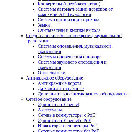
Конвертеры (преобразователи)
Системы автоматизации парковок от
компании АП Технологии
Система организации прохода
Замки
Считыватели и кнопки выхода
Средства и системы оповещения, музыкальной
трансляции
Системы оповещения, музыкальной
трансляции
Системы оповещения о пожаре
Системы звукового оповещения и
трансляции
Оповещатели
Антикражное оборудование
Антикражные ворота
Датчики антикражные
Дополнительное антикражное оборудование
Сетевое оборудование
Удлинители Ethernet
Аксессуары
Сетевые коммутаторы с РоЕ
Удлинители Ethernet с PoE
Инжекторы и сплиттеры РоЕ
Сетевые коммутаторы без РоЕ