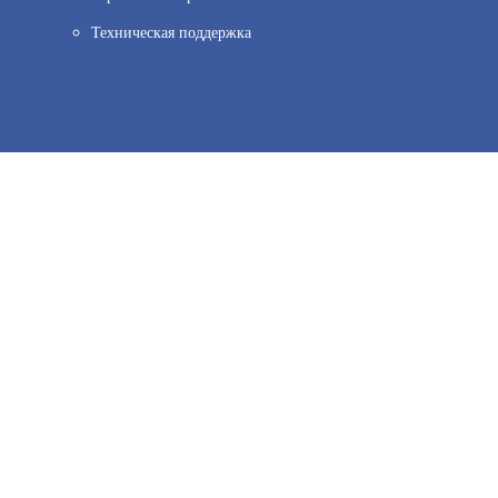
Техническая поддержка
ов веб–аналитики. Используя сайт, вы соглашаетесь на обработку персо
580
иальности.
Принять и закрыть
В КОРЗИНУ
PS-24120