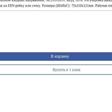
апазон входных напряжений: AC195-265V. КПД: 83%. Регулировка выходн
 на DIN-рейку или стену. Размеры (ШxВxГ): 75x110x121мм. Рабочая темп
1
В корзину
Купить в 1 клик