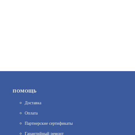
738
В КОРЗИНУ
ПОМОЩЬ
Доставка
Оплата
SR-12/4A
Партнерские сертификаты
АРТИКУЛ: УТ000069740
Гарантийный ремонт