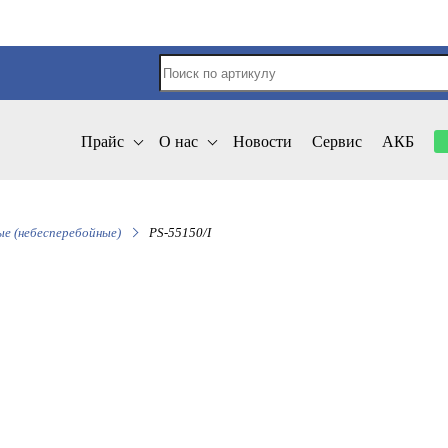
Прайс
О нас
Новости
Сервис
АКБ
е (небесперебойные)
PS-55150/I