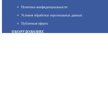
Политика конфиденциальности
На нашем сайте используются cookie–файлы, в том числе сервис
Условия обработки персональных данных
персональных данных вы можете узнать в Политике конфиденц
Публичная оферта
ОБОРУДОВАНИЕ
Каталог
Прайс
Каталоги производителей
Типовые решения
Форум Профи-Безопасность
МЫ В СОЦСЕТЯХ: