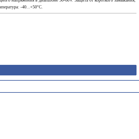
ого напряжения в диапазоне 50-60V. Защита от короткого замыкания,
ература: -40...+50°C.