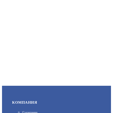
MOLLUSK-VR 12/3 (8835)
АРТИКУЛ: УТ000041515
500
В КОРЗИНУ
SWP052000 (DC5V/10W)
АРТИКУЛ: УТ000051023
КОМПАНИЯ
1 130
О компании