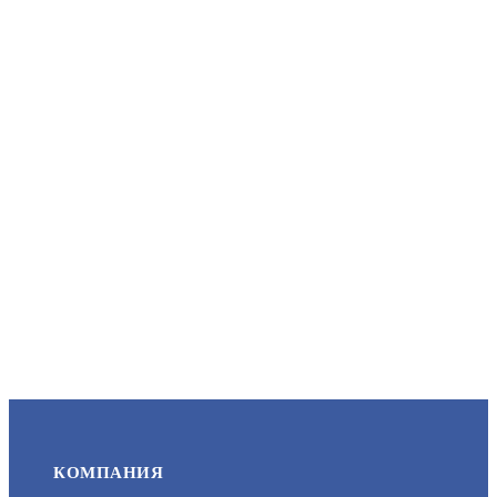
PS-57114
АРТИКУЛ: УТ000035504
5 460
В КОРЗИНУ
24W/12V/2A
АРТИКУЛ: УТ000026124
КОМПАНИЯ
1 630.5