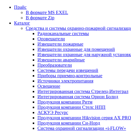
Прайс
В формате MS EXEL
В формате Zip
Каталог
Средства и системы охранно-пожарной сигнализац
Радиоканальные системы
Оповещатели
Извещатели пожарные
Извещатели охранные для помещений
Извещатели охранные для наружной установ
Извещатели аварийные
Преобразователи
Системы передачи извещений
Приборы приемно-контрольные
Источники электропитания
Освещение
Интегрированная система Стрелец-Интеграл
Интегрированная система Орион Болид
Продукция компании Ритм
Продукция компании Стелс НПП
АСКУЭ Ресурс
Продукция компании Hikvision серия AX PR
Продукция компании Си-Норд
Система охранной сигнализации «i-FLOW»