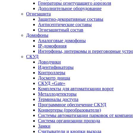
Генераторы огнетушащего аэрозоля
Дополнительное оборудование
Огнезащита
Защитно-декоративные составы
Антисептические составы
Огнезащитный состав
Домофоны
Аналоговые домофоны
IP-домофония
Интерфоны, интеркомы и переговорные устро
СКУД
Доводчики
Идентификаторы
Контроллеры
Досмотр днища
СКУД «Gate»
Комплекты для автоматизации ворот
Металлодетекторы
Терминалы доступа
Программное обеспечение СКУД
Конвертеры (преобразователи)
Системы автоматизации парковок от компан
Система организации прохода
Замки
Считыватели и кнопки выхода