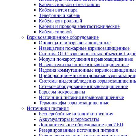
Кабель силовой огнестойкий
Кабели витая пара
Телефонный кабель
Кабель контрольный
Кабели и провода электротехнические
Кабель силовой
Взрывозащищенное оборудование
Оповещатели взрывозащищенные
Извещатели пожарные взрывозащищенные
Система ОПС взрывоопасных объектов Ладог
Модули пожаротушения взрывозащищенные
Извещатели охранные взрывозащищенные
Изделия коммутационные взрывозащищенны
Приборы приемно-контрольные взрывозащи
Системы видеонаблюдения взрывозащищенн
Сетевое оборудование взрывозащищенное
Барьеры искрозащиты
Источники питания взрывозащищенные
Термошкафы взрывозащищенные
Источники питания
Бесперебойные источники питания
Аккумуляторы и термостаты
Дополнительное оборудование для ИБП
Резервированные источники питания
Специализированные источники питания