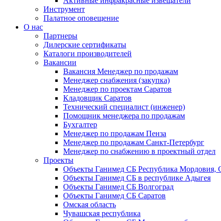
Активные инфракрасные извещатели
Инструмент
Палатное оповещение
О нас
Партнеры
Дилерские сертификаты
Каталоги производителей
Вакансии
Вакансия Менеджер по продажам
Менеджер снабжения (закупка)
Менеджер по проектам Саратов
Кладовщик Саратов
Технический специалист (инженер)
Помощник менеджера по продажам
Бухгалтер
Менеджер по продажам Пенза
Менеджер по продажам Санкт-Петербург
Менеджер по снабжению в проектный отдел
Проекты
Объекты Ганимед СБ Республика Мордовия, 
Объекты Ганимед СБ в республике Адыгея
Объекты Ганимед СБ Волгоград
Объекты Ганимед СБ Саратов
Омская область
Чувашская республика