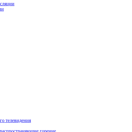
нсляции
ии
го телевидения
 распространяющие горение