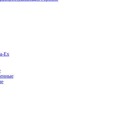
а-Ex
е
щенные
ые