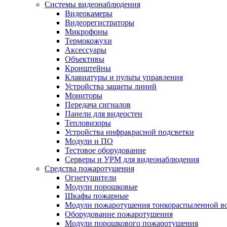
Системы видеонаблюдения
Видеокамеры
Видеорегистраторы
Микрофоны
Термокожухи
Аксессуары
Объективы
Кронштейны
Клавиатуры и пульты управления
Устройства защиты линий
Мониторы
Передача сигналов
Панели для видеостен
Тепловизоры
Устройства инфракрасной подсветки
Модули и ПО
Тестовое оборудование
Серверы и УРМ для видеонаблюдения
Средства пожаротушения
Огнетушители
Модули порошковые
Шкафы пожарные
Модули пожаротушения тонкораспыленной в
Оборудование пожаротушения
Модули порошкового пожаротушения