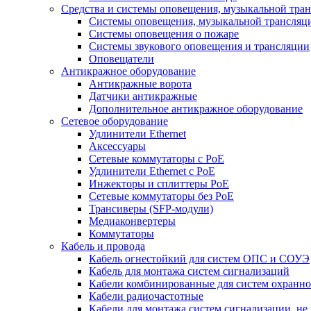
Средства и системы оповещения, музыкальной тра
Системы оповещения, музыкальной трансляц
Системы оповещения о пожаре
Системы звукового оповещения и трансляции
Оповещатели
Антикражное оборудование
Антикражные ворота
Датчики антикражные
Дополнительное антикражное оборудование
Сетевое оборудование
Удлинители Ethernet
Аксессуары
Сетевые коммутаторы с РоЕ
Удлинители Ethernet с PoE
Инжекторы и сплиттеры РоЕ
Сетевые коммутаторы без РоЕ
Трансиверы (SFP-модули)
Медиаконвертеры
Коммутаторы
Кабель и провода
Кабель огнестойкий для систем ОПС и СОУЭ
Кабель для монтажа систем сигнализаций
Кабели комбинированные для систем охранно
Кабели радиочастотные
Кабели для монтажа систем сигнализации, не