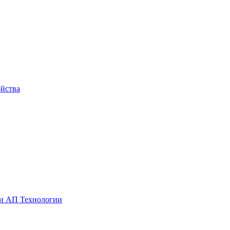
йства
ии АП Технологии