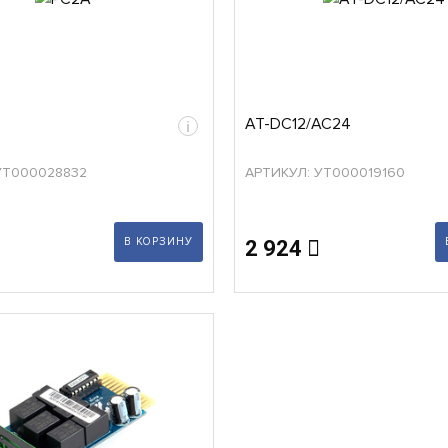
AT-DC12/AC24
i
УТ000028832
АРТИКУЛ: УТ000019160
В КОРЗИНУ
2 924