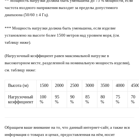
** Мощность нагрузки должна быть уменьшена до 75 % мощности, если
частота входного напряжения выходит за пределы допустимого
диапазона (50/60 ± 4 Гц).
*** Мощность нагрузки должна быть уменьшена, если изделие
установлено на высоте более 1500 метров над уровнем моря, (см.
таблицу ниже).
(Нагрузочный коэффициент равен максимальной нагрузке в
высокогорном месте, разделенной на номинальную мощность изделия),
см. таблицу ниже:
Высота (м)
1500
2000
2500
3000
3500
4000
450
Нагрузочный
100
95
90
85
80
75
70
коэффициент
%
%
%
%
%
%
%
Обращаем ваше внимание на то, что данный интернет-сайт, а также вся
информация о товарах и ценах, предоставленная на нём, носит