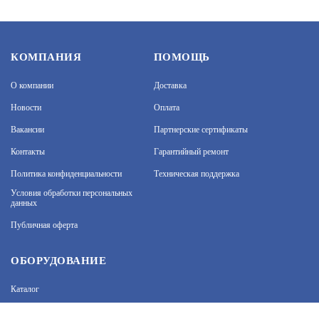
ББП РАПАН-50 (372)
КОМПАНИЯ
ПОМОЩЬ
О компании
Доставка
АРТИКУЛ: УТ000036801
Новости
Оплата
Вакансии
Партнерские сертификаты
3 390
В КОРЗИНУ
Контакты
Гарантийный ремонт
Политика конфиденциальности
Техническая поддержка
На нашем сайте используются cookie–файлы, в том
числе сервисов веб–аналитики. Используя сайт, вы
Условия обработки персональных
данных
соглашаетесь на обработку персональных данных
при помощи cookie–файлов. Подробнее об
SKAT-24-4.0 DIN (589)
Публичная оферта
обработке персональных данных вы можете узнать
в Политике конфиденциальности.
Принять и закрыть
АРТИКУЛ: УТ000070725
ОБОРУДОВАНИЕ
Каталог
9 800
В КОРЗИНУ
Прайс