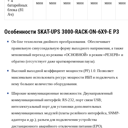
+ 4
мин
мин
мин
мин
мин
мин
мин
батарейных
блока (81
Ач)
Особенности SKAT-UPS 3000-RACK-ON-6X9-E P3
On-line технология двойного преобразования.
Обеспечивает
правильную синусоидальную форму выходного напряжения, а также
мгновенный переход из режима «ОСНОВНОЙ» в режим «РЕЗЕРВ» и
обратно (отсутствует даже кратковременная пауза).
Высокий выходной коэффициент мощности (PF) 1.0.
Позволяет
максимально использовать ресурс мощности ИБП и подключать к
нему большее количество оборудования.
Широкие коммуникационные возможности.
Двунаправленный
коммуникационный интерфейс RS-232, порт связи USB;
интеллектуальный порт для установки дополнительных
коммуникационных модулей (платы релейного интерфейса, SNMP-
адаптера и др.); разъем для подключения устройства
дистанционного аварийного отключения питания (EPO).