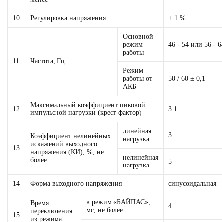
10
Регулировка напряжения
± 1 %
Основной
режим
46 - 54 или 56 - 6
работы
11
Частота, Гц
Режим
работы от
50 / 60 ± 0,1
АКБ
Максимальный коэффициент пиковой
12
3:1
импульсной нагрузки (крест-фактор)
линейная
3
Коэффициент нелинейных
нагрузка
искажений выходного
13
напряжения (КИ), %, не
нелинейная
более
5
нагрузка
14
Форма выходного напряжения
синусоидальная
в режим «БАЙПАС»,
Время
4
мс, не более
переключения
15
из режима