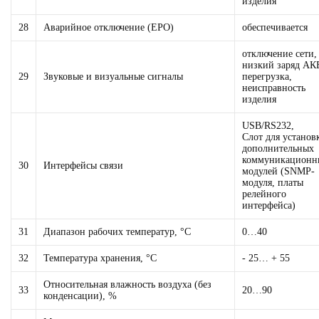
изделия
28
Аварийное отключение (EPO)
обеспечивается
отключение сети
низкий заряд АК
29
Звуковые и визуальные сигналы
перегрузка,
неисправность
изделия
USB/RS232,
Слот для установ
дополнительных
коммуникационн
30
Интерфейсы связи
модулей (SNMP-
модуля, платы
релейного
интерфейса)
31
Диапазон рабочих температур, °С
0…40
32
Температура хранения, °С
- 25… + 55
Относительная влажность воздуха (без
33
20…90
конденсации), %