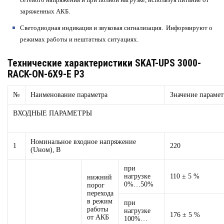
заряженных АКБ.
Светодиодная индикация и звуковая сигнализация.
Информируют о
режимах работы и нештатных ситуациях.
Технические характеристики SKAT-UPS 3000-
RACK-ON-6X9-E P3
№
Наименование параметра
Значение парамет
ВХОДНЫЕ ПАРАМЕТРЫ
Номинальное входное напряжение
1
220
(Uном), В
при
нагрузке
110 ± 5 %
нижний
0%…50%
порог
перехода
в режим
при
работы
нагрузке
176 ± 5 %
от АКБ
100%…