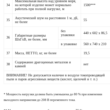
Максимальная высота над уровнем моря,
34
на которой изделие может нормально
1500***
работать при полной нагрузке, м
Акустический шум на расстоянии 1 м, дБ,
35
55
не более
без
440 х 602 х 86,5
упаковки
Габаритные размеры
36
ШхГхВ, не более, мм
в упаковке
560 х 740 х 210
37
Масса, НЕТТО, кг, не более
19,5
Содержание драгоценных металлов и
38
нет
камней
ВНИМАНИЕ! Не допускается наличие в воздухе токопроводящей
пыли и паров агрессивных веществ (кислот, щелочей и т. п.)
* Мощность нагрузки должна быть уменьшена до 80 % при изменении
выходного напряжения до 208 В переменного тока.