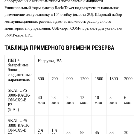
оборудования с активным типом потребляемой мощности.
Универсальный форм-фактор Rack/Tower подразумевает напольное
размещение или установку в 19” стойку (высота 2U). Широкий набор
коммуникационных разъемов дает возможность расширенного
мониторинга и управления: USB-порт, COM-порт, слот для установки
SNMP-карт, EPO.
ТАБЛИЦА ПРИМЕРНОГО ВРЕМЕНИ РЕЗЕРВА
ИБП +
Нагрузка, ВА
батарейные
блоки,
соединенные
500
700
900
1200
1500
1800
2000
параллельно
SKAT-UPS
3000-RACK-
40
28
22
12
10
8
6
ON-6X9-E
мин
мин
мин
мин
мин
мин
мин
P3
(9 Ач)
SKAT-UPS
3000-RACK-
ON-6X9-E
2 ч
1 ч
55
55
45
33
30