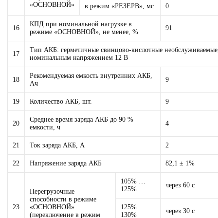
«ОСНОВНОЙ»
в режим «РЕЗЕРВ», мс
0
КПД при номинальной нагрузке в
16
91
режиме «ОСНОВНОЙ», не менее, %
Тип АКБ: герметичные свинцово-кислотные необслуживаемые
17
номинальным напряжением 12 В
Рекомендуемая емкость внутренних АКБ,
18
9
Ач
19
Количество АКБ, шт.
9
Среднее время заряда АКБ до 90 %
20
4
емкости, ч
21
Ток заряда АКБ, А
2
22
Напряжение заряда АКБ
82,1 ± 1%
105% …
через 60 с
125%
Перегрузочные
способности в режиме
23
«ОСНОВНОЙ»
125% …
через 30 с
(переключение в режим
130%