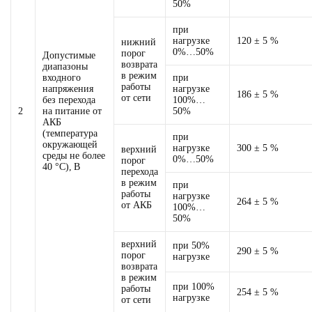
50%
при
нагрузке
120 ± 5 %
нижний
0%…50%
порог
Допустимые
возврата
диапазоны
в режим
входного
при
работы
напряжения
нагрузке
186 ± 5 %
от сети
без перехода
100%…
2
на питание от
50%
АКБ
(температура
при
окружающей
нагрузке
300 ± 5 %
верхний
среды не более
0%…50%
порог
40 °С), В
перехода
в режим
при
работы
нагрузке
264 ± 5 %
от АКБ
100%…
50%
верхний
при 50%
290 ± 5 %
порог
нагрузке
возврата
в режим
при 100%
работы
254 ± 5 %
нагрузке
от сети