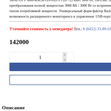
SKAT-UPS 3000-RACK-ON-6X9 P3 (8772) ИБП 3000 Вт, On-Line, с
преобразования полной мощностью 3000 ВА / 3000 Вт со встроен
типом потребляемой мощности. Универсальный форм-фактор Rack/
возможность расширенного мониторинга и управления: USB-порт,
Уточняйте стоимость у менеджера!
Тел.:
8 (8452) 33-89-0
142000
Описание