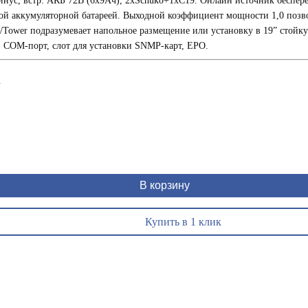
инус, встр. АКБ 72В (6x9Ач), 2хSchuko+1xC19. Онлайн источник бесп
ной аккумуляторной батареей. Выходной коэффициент мощности 1,0 позв
Tower подразумевает напольное размещение или установку в 19” стойк
 COM-порт, слот для установки SNMP-карт, EPO.
1
В корзину
Купить в 1 клик