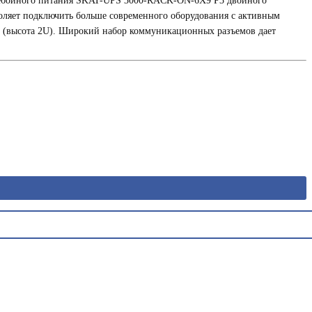
еребойного питания SKAT-UPS 3000-RACK-ON-6X9 P3 двойного
оляет подключить больше современного оборудования с активным
у (высота 2U). Широкий набор коммуникационных разъемов дает