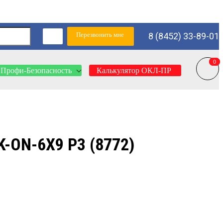
Перезвонить мне
8 (8452) 33-89-01
0
0
Профи-Безопасность
Калькулятор ОКЛ-ПР
ON-6X9 P3 (8772)