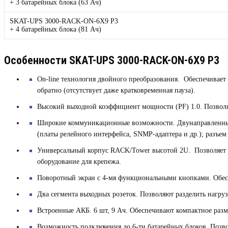
+ 3 батарейных блока (63 Ач)
SKAT-UPS 3000-RACK-ON-6X9 P3
+ 4 батарейных блока (81 Ач)
Особенности SKAT-UPS 3000-RACK-ON-6X9 P3
On-line технология двойного преобразования.
Обеспечивает
обратно (отсутствует даже кратковременная пауза).
Высокий выходной коэффициент мощности (PF) 1.0.
Позволя
Широкие коммуникационные возможности.
Двунаправленны
(платы релейного интерфейса, SNMP-адаптера и др.); разъе
Универсальный корпус RACK/Tower высотой 2U.
Позволяет 
оборудование для крепежа.
Поворотный экран с 4-мя функциональными кнопками.
Обес
Два сегмента выходных розеток.
Позволяют разделить нагру
Встроенные АКБ.
6 шт, 9 Ач. Обеспечивают компактное раз
Возможность подключения до 6-ти батарейных блоков.
Позво