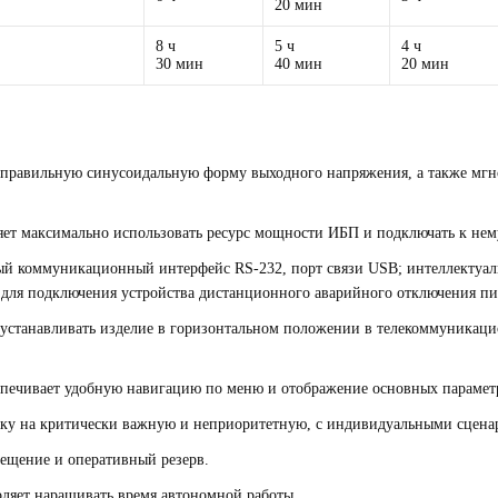
20 мин
8 ч
5 ч
4 ч
30 мин
40 мин
20 мин
 правильную синусоидальную форму выходного напряжения, а также м
ет максимально использовать ресурс мощности ИБП и подключать к нем
й коммуникационный интерфейс RS-232, порт связи USB; интеллектуал
м для подключения устройства дистанционного аварийного отключения пи
устанавливать изделие в горизонтальном положении в телекоммуникаци
печивает удобную навигацию по меню и отображение основных параметро
зку на критически важную и неприоритетную, с индивидуальными сцена
мещение и оперативный резерв.
ляет наращивать время автономной работы.