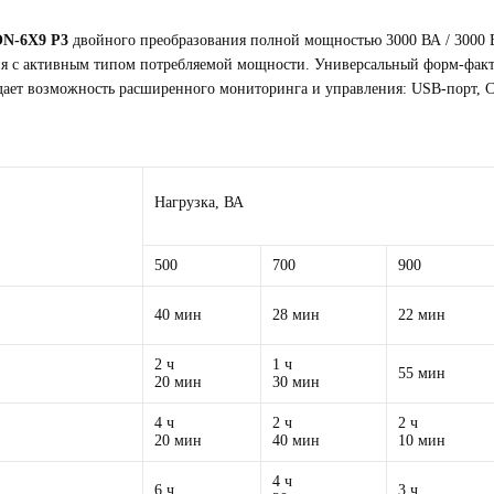
N-6X9 P3
двойного преобразования полной мощностью 3000 ВА / 3000 
ия с активным типом потребляемой мощности. Универсальный форм-факто
дает возможность расширенного мониторинга и управления: USB-порт, C
Нагрузка, ВА
500
700
900
40 мин
28 мин
22 мин
2 ч
1 ч
55 мин
20 мин
30 мин
4 ч
2 ч
2 ч
20 мин
40 мин
10 мин
4 ч
6 ч
3 ч