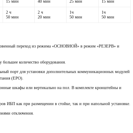
15 мин
40 мин
25 мин
15 мин
2 ч
2 ч
1ч
1ч
50 мин
20 мин
50 мин
50 мин
гновенный переход из режима «ОСНОВНОЙ» в режим «РЕЗЕРВ» и
у большее количество оборудования.
ьный порт для установки дополнительных коммуникационных модулей
тания (EPO).
онные шкафы или вертикально на пол. В комплекте кронштейны и
в ИБП как при размещении в стойке, так и при напольной установке.
риями отключения.