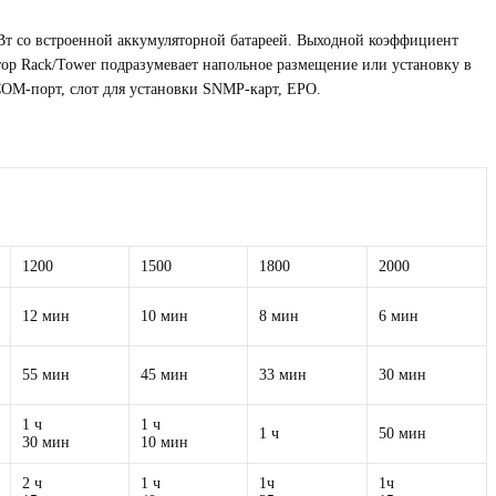
Вт со встроенной аккумуляторной батареей. Выходной коэффициент
р Rack/Tower подразумевает напольное размещение или установку в
OM-порт, слот для установки SNMP-карт, EPO.
1200
1500
1800
2000
12 мин
10 мин
8 мин
6 мин
55 мин
45 мин
33 мин
30 мин
1 ч
1 ч
1 ч
50 мин
30 мин
10 мин
2 ч
1 ч
1ч
1ч