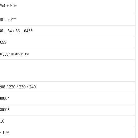
254 ± 5 %
40…70**
46…54 / 56…64**
0,99
поддерживается
208 / 220 / 230 / 240
3000*
3000*
1,0
± 1 %