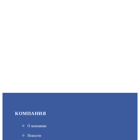
АРТИКУЛ: УТ000076435
73 000
В КОРЗИНУ
SKAT-V.24/220AC (154)
АРТИКУЛ: 00000001356
КОМПАНИЯ
39 700
О компании
В КОРЗИНУ
Новости