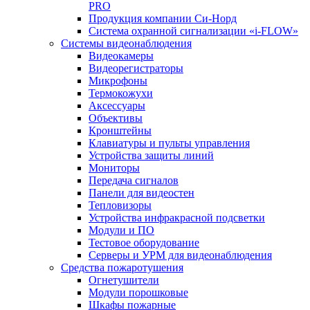
PRO
Продукция компании Си-Норд
Система охранной сигнализации «i-FLOW»
Системы видеонаблюдения
Видеокамеры
Видеорегистраторы
Микрофоны
Термокожухи
Аксессуары
Объективы
Кронштейны
Клавиатуры и пульты управления
Устройства защиты линий
Мониторы
Передача сигналов
Панели для видеостен
Тепловизоры
Устройства инфракрасной подсветки
Модули и ПО
Тестовое оборудование
Серверы и УРМ для видеонаблюдения
Средства пожаротушения
Огнетушители
Модули порошковые
Шкафы пожарные