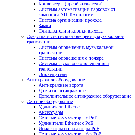
Конвертеры (преобразователи)
Системы автоматизации парковок от
компании АП Технологии
Система организации прохода
Замки
Считыватели и кнопки выхода
Средства и системы оповещения, музыкальной
трансляции
Системы оповещения, музыкальной
трансляции
Системы оповещения о пожаре
Системы звукового оповещения и
трансляции
Оповещатели
Антикражное оборудование
Антикражные ворота
Датчики антикражные
Дополнительное антикражное оборудование
Сетевое оборудование
Удлинители Ethernet
Аксессуары
Сетевые коммутаторы с РоЕ
Удлинители Ethernet с PoE
Инжекторы и сплиттеры РоЕ
Сетевые коммутаторы без РоЕ