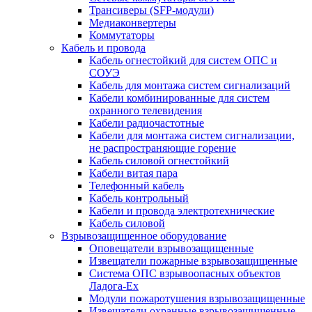
Трансиверы (SFP-модули)
Медиаконвертеры
Коммутаторы
Кабель и провода
Кабель огнестойкий для систем ОПС и
СОУЭ
Кабель для монтажа систем сигнализаций
Кабели комбинированные для систем
охранного телевидения
Кабели радиочастотные
Кабели для монтажа систем сигнализации,
не распространяющие горение
Кабель силовой огнестойкий
Кабели витая пара
Телефонный кабель
Кабель контрольный
Кабели и провода электротехнические
Кабель силовой
Взрывозащищенное оборудование
Оповещатели взрывозащищенные
Извещатели пожарные взрывозащищенные
Система ОПС взрывоопасных объектов
Ладога-Ex
Модули пожаротушения взрывозащищенные
Извещатели охранные взрывозащищенные