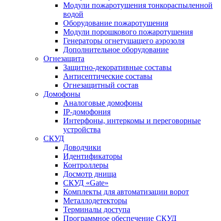
Модули пожаротушения тонкораспыленной
водой
Оборудование пожаротушения
Модули порошкового пожаротушения
Генераторы огнетушащего аэрозоля
Дополнительное оборудование
Огнезащита
Защитно-декоративные составы
Антисептические составы
Огнезащитный состав
Домофоны
Аналоговые домофоны
IP-домофония
Интерфоны, интеркомы и переговорные
устройства
СКУД
Доводчики
Идентификаторы
Контроллеры
Досмотр днища
СКУД «Gate»
Комплекты для автоматизации ворот
Металлодетекторы
Терминалы доступа
Программное обеспечение СКУД