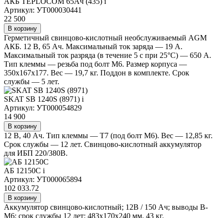
АКБ TEPLOCOM 65Ач (435)
i
Артикул: УТ000030441
22 500
В корзину
Герметичный свинцово-кислотный необслуживаемый AGM
АКБ. 12 В, 65 Ач. Максимальный ток заряда — 19 А.
Максимальный ток разряда (в течение 5 с при 25°С) — 650 А.
Тип клеммы — резьба под болт М6. Размер корпуса —
350х167х177. Вес — 19,7 кг. Поддон в комплекте. Срок
службы — 5 лет.
SKAT SB 1240S (8971)
i
Артикул: УТ000054829
14 900
В корзину
12 В, 40 Ач. Тип клеммы — T7 (под болт М6). Вес — 12,85 кг.
Срок службы — 12 лет. Свинцово-кислотный аккумулятор
для ИБП 220/380В.
АБ 12150С
i
Артикул: УТ000065894
102 033.72
В корзину
Аккумулятор свинцово-кислотный; 12В / 150 Ач; выводы В-
М6; срок службы 12 лет; 483х170х240 мм, 43 кг.