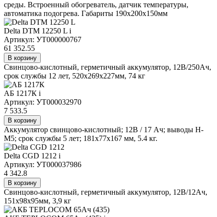
среды. Встроенный обогреватель, датчик температуры,
автоматика подогрева. Габариты 190х200х150мм
Delta DTM 12250 L
i
Артикул: УТ000000767
61 352.55
В корзину
Свинцово-кислотный, герметичный аккумулятор, 12В/250Ач,
срок службы 12 лет, 520х269х227мм, 74 кг
АБ 1217К
i
Артикул: УТ000032970
7 533.5
В корзину
Аккумулятор свинцово-кислотный; 12В / 17 Ач; выводы Н-
М5; срок службы 5 лет; 181х77х167 мм, 5.4 кг.
Delta CGD 1212
i
Артикул: УТ000037986
4 342.8
В корзину
Свинцово-кислотный, герметичный аккумулятор, 12В/12Ач,
151х98х95мм, 3,9 кг