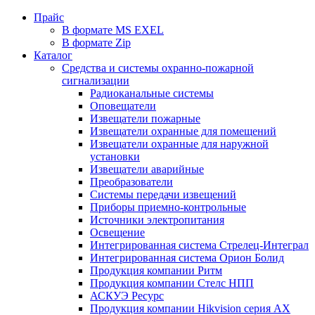
Прайс
В формате MS EXEL
В формате Zip
Каталог
Средства и системы охранно-пожарной
сигнализации
Радиоканальные системы
Оповещатели
Извещатели пожарные
Извещатели охранные для помещений
Извещатели охранные для наружной
установки
Извещатели аварийные
Преобразователи
Системы передачи извещений
Приборы приемно-контрольные
Источники электропитания
Освещение
Интегрированная система Стрелец-Интеграл
Интегрированная система Орион Болид
Продукция компании Ритм
Продукция компании Стелс НПП
АСКУЭ Ресурс
Продукция компании Hikvision серия AX