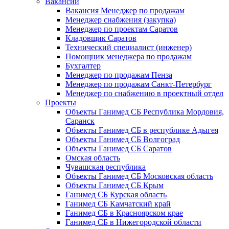
Вакансии
Вакансия Менеджер по продажам
Менеджер снабжения (закупка)
Менеджер по проектам Саратов
Кладовщик Саратов
Технический специалист (инженер)
Помощник менеджера по продажам
Бухгалтер
Менеджер по продажам Пенза
Менеджер по продажам Санкт-Петербург
Менеджер по снабжению в проектный отдел
Проекты
Объекты Ганимед СБ Республика Мордовия,
Саранск
Объекты Ганимед СБ в республике Адыгея
Объекты Ганимед СБ Волгоград
Объекты Ганимед СБ Саратов
Омская область
Чувашская республика
Объекты Ганимед СБ Московская область
Объекты Ганимед СБ Крым
Ганимед СБ Курская область
Ганимед СБ Камчатский край
Ганимед СБ в Красноярском крае
Ганимед СБ в Нижегородской области