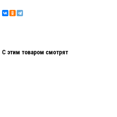
C этим товаром смотрят
АБ 1207К
АРТИКУЛ: УТ000032967
2 512.22