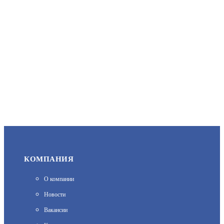
2 512.22
В КОРЗИНУ
SKAT SB 12012 (2530)
АРТИКУЛ: УТ000038789
КОМПАНИЯ
800
О компании
В КОРЗИНУ
Новости
Вакансии