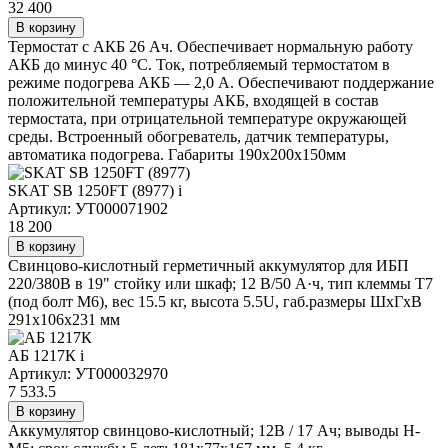
32 400
В корзину
Термостат с АКБ 26 Ач. Обеспечивает нормальную работу
АКБ до минус 40 °С. Ток, потребляемый термостатом в
режиме подогрева АКБ — 2,0 А. Обеспечивают поддержание
положительной температуры АКБ, входящей в состав
термостата, при отрицательной температуре окружающей
среды. Встроенный обогреватель, датчик температуры,
автоматика подогрева. Габариты 190х200х150мм
SKAT SB 1250FT (8977)
i
Артикул: УТ000071902
18 200
В корзину
Свинцово-кислотный герметичный аккумулятор для ИБП
220/380В в 19" стойку или шкаф; 12 В/50 А·ч, тип клеммы T7
(под болт М6), вес 15.5 кг, высота 5.5U, габ.размеры ШхГхВ
291х106х231 мм
АБ 1217К
i
Артикул: УТ000032970
7 533.5
В корзину
Аккумулятор свинцово-кислотный; 12В / 17 Ач; выводы Н-