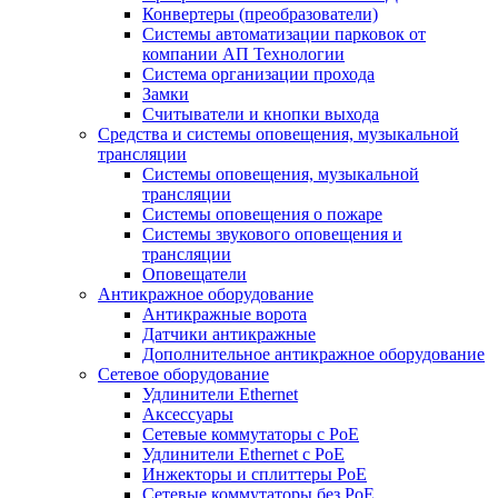
Конвертеры (преобразователи)
Системы автоматизации парковок от
компании АП Технологии
Система организации прохода
Замки
Считыватели и кнопки выхода
Средства и системы оповещения, музыкальной
трансляции
Системы оповещения, музыкальной
трансляции
Системы оповещения о пожаре
Системы звукового оповещения и
трансляции
Оповещатели
Антикражное оборудование
Антикражные ворота
Датчики антикражные
Дополнительное антикражное оборудование
Сетевое оборудование
Удлинители Ethernet
Аксессуары
Сетевые коммутаторы с РоЕ
Удлинители Ethernet с PoE
Инжекторы и сплиттеры РоЕ
Сетевые коммутаторы без РоЕ