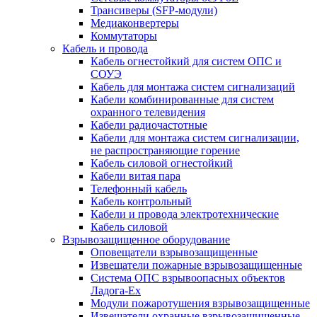
Трансиверы (SFP-модули)
Медиаконвертеры
Коммутаторы
Кабель и провода
Кабель огнестойкий для систем ОПС и
СОУЭ
Кабель для монтажа систем сигнализаций
Кабели комбинированные для систем
охранного телевидения
Кабели радиочастотные
Кабели для монтажа систем сигнализации,
не распространяющие горение
Кабель силовой огнестойкий
Кабели витая пара
Телефонный кабель
Кабель контрольный
Кабели и провода электротехнические
Кабель силовой
Взрывозащищенное оборудование
Оповещатели взрывозащищенные
Извещатели пожарные взрывозащищенные
Система ОПС взрывоопасных объектов
Ладога-Ex
Модули пожаротушения взрывозащищенные
Извещатели охранные взрывозащищенные