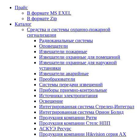
Прайс
В формате MS EXEL
В формате Zip
Каталог
Средства и системы охранно-пожарной
сигнализации
Радиоканальные системы
Оповещатели
Извещатели пожарные
Извещатели охранные для помещений
Извещатели охранные для наружной
установки
Извещатели аварийные
Преобразователи
Системы передачи извещений
Приборы приемно-контрольные
Источники электропитания
Освещение
Интегрированная система Стрелец-Интеграл
Интегрированная система Орион Болид
Продукция компании Ритм
Продукция компании Стелс НПП
АСКУЭ Ресурс
Продукция компании Hikvision серия AX