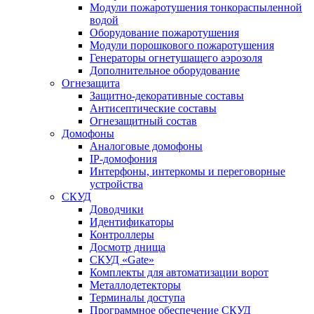
Модули пожаротушения тонкораспыленной
водой
Оборудование пожаротушения
Модули порошкового пожаротушения
Генераторы огнетушащего аэрозоля
Дополнительное оборудование
Огнезащита
Защитно-декоративные составы
Антисептические составы
Огнезащитный состав
Домофоны
Аналоговые домофоны
IP-домофония
Интерфоны, интеркомы и переговорные
устройства
СКУД
Доводчики
Идентификаторы
Контроллеры
Досмотр днища
СКУД «Gate»
Комплекты для автоматизации ворот
Металлодетекторы
Терминалы доступа
Программное обеспечение СКУД