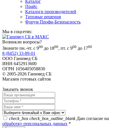
Каталог
Прайс
Каталоги производителей
Типовые решения
Форум Профи-Безопасность
Мы в соцсетях:
Возникли вопросы?
00
00
00
00
Звоните пн.-чт. с 9
до 18
, пт. с 9
до 17
8 (8452) 33-89-01
ООО Ганимед СБ
ИНН 6452913600
ОГРН 1056405058830
© 2005-2026 Ганимед СБ
Магазин готовых сайтов
KUPIWEB.RU
beget - хостинг провайдер
Заказать звонок
check_box
check_box_outline_blank
Даю согласие на
обработку персональных данных
*