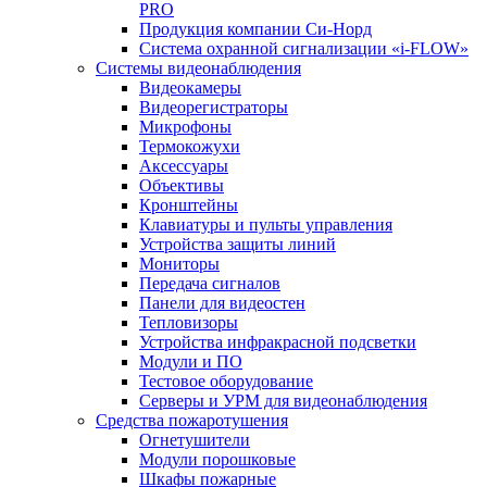
PRO
Продукция компании Си-Норд
Система охранной сигнализации «i-FLOW»
Системы видеонаблюдения
Видеокамеры
Видеорегистраторы
Микрофоны
Термокожухи
Аксессуары
Объективы
Кронштейны
Клавиатуры и пульты управления
Устройства защиты линий
Мониторы
Передача сигналов
Панели для видеостен
Тепловизоры
Устройства инфракрасной подсветки
Модули и ПО
Тестовое оборудование
Серверы и УРМ для видеонаблюдения
Средства пожаротушения
Огнетушители
Модули порошковые
Шкафы пожарные