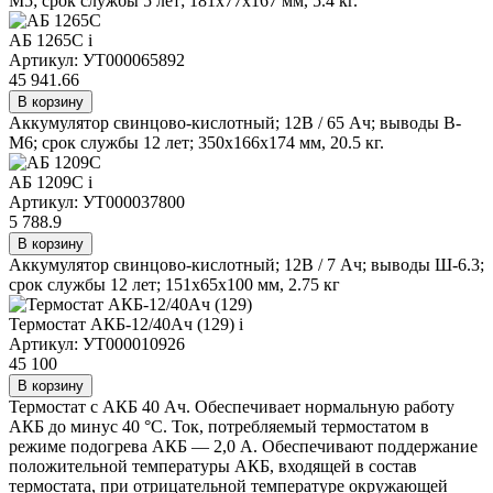
М5; срок службы 5 лет; 181х77х167 мм, 5.4 кг.
АБ 1265С
i
Артикул: УТ000065892
45 941.66
В корзину
Аккумулятор свинцово-кислотный; 12В / 65 Ач; выводы В-
М6; срок службы 12 лет; 350х166х174 мм, 20.5 кг.
АБ 1209С
i
Артикул: УТ000037800
5 788.9
В корзину
Аккумулятор свинцово-кислотный; 12В / 7 Ач; выводы Ш-6.3;
срок службы 12 лет; 151х65х100 мм, 2.75 кг
Термостат АКБ-12/40Ач (129)
i
Артикул: УТ000010926
45 100
В корзину
Термостат с АКБ 40 Ач. Обеспечивает нормальную работу
АКБ до минус 40 °С. Ток, потребляемый термостатом в
режиме подогрева АКБ — 2,0 А. Обеспечивают поддержание
положительной температуры АКБ, входящей в состав
термостата, при отрицательной температуре окружающей