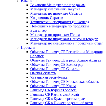
Вакансии
Вакансия Менеджер по продажам
Менеджер снабжения (закупка)
Менеджер по проектам Саратов
Кладовщик Саратов
Технический специалист (инженер)
Помощник менеджера по продажам
Бухгалтер
Менеджер по продажам Пенза
Менеджер по продажам Санкт-Петербург
Менеджер по снабжению в проектный отдел
Проекты
Объекты Ганимед СБ Республика Мордовия,
Саранск
Объекты Ганимед СБ в республике Адыгея
Объекты Ганимед СБ Волгоград
Объекты Ганимед СБ Саратов
Омская область
Чувашская республика
Объекты Ганимед СБ Московская область
Объекты Ганимед СБ Крым
Ганимед СБ Курская область
Ганимед СБ Камчатский край
Ганимед СБ в Красноярском крае
Ганимед СБ в Нижегородской области