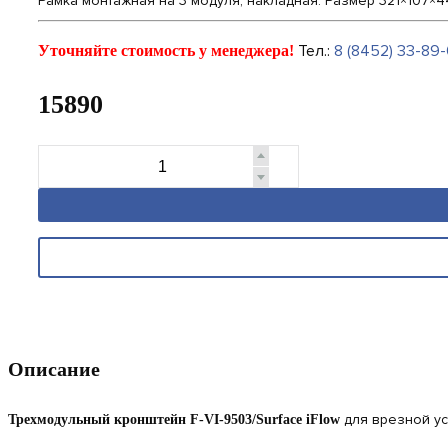
Рамка монтажная на 3 модуля, накладная. Размер 321×107×4
Тел.:
8 (8452) 33-89-
Уточняйте стоимость у менеджера!
15890
Описание
для врезной ус
Трехмодульный кронштейн F-VI-9503/Surface iFlow