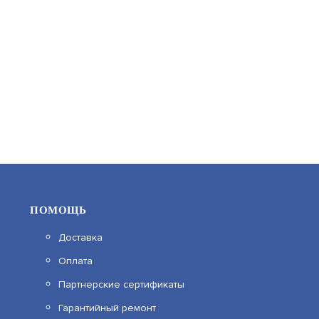
24 290
В КОРЗИНУ
ПОМОЩЬ
Доставка
Оплата
F-VI-3321IPWE1
Партнерские сертификаты
Гарантийный ремонт
АРТИКУЛ: УТ000068613