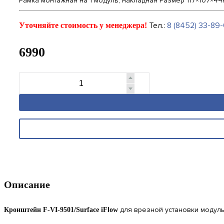
Рамка монтажная на 1 модуль, накладная Размер 117×107×44
Тел.:
8 (8452) 33-89-
Уточняйте стоимость у менеджера!
6990
Описание
для врезной установки модул
Кронштейн F-VI-9501/Surface iFlow