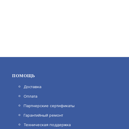
2 890
В КОРЗИНУ
НОВЫЙ
ПОМОЩЬ
Доставка
Оплата
F-VI-9401M
Партнерские сертификаты
Гарантийный ремонт
АРТИКУЛ: УТ000079520
Техническая поддержка