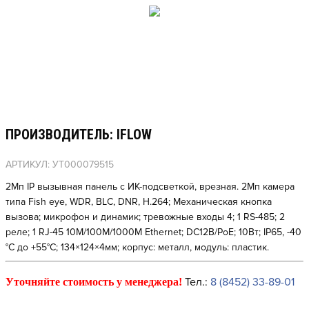
ПРОИЗВОДИТЕЛЬ: IFLOW
АРТИКУЛ: УТ000079515
2Мп IP вызывная панель с ИК-подсветкой, врезная. 2Мп камера
типа Fish eye, WDR, BLC, DNR, H.264; Механическая кнопка
вызова; микрофон и динамик; тревожные входы 4; 1 RS-485; 2
реле; 1 RJ-45 10M/100M/1000M Ethernet; DC12В/PoE; 10Вт; IP65, -40
°C до +55°C; 134×124×4мм; корпус: металл, модуль: пластик.
Тел.:
8 (8452) 33-89-01
Уточняйте стоимость у менеджера!