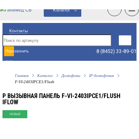
0
0
Каталог
Контакты
8 (8452) 33-89-01
Перезвонить
мне
Главная
Каталог
Домофоны
IP-домофония
F-VI-2403IPCE1/Flush
P ВЫЗЫВНАЯ ПАНЕЛЬ F-VI-2403IPCE1/FLUSH
IFLOW
НОВЫЙ