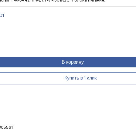
а: F-VI-3442HPWE1, F-VI-1301ASC, 1 блока питания.
01
В корзину
Купить в 1 клик
305561.