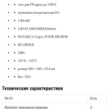
слот для TF карты до 128Гб
тревожные входы/выходы 8/2
1 RS-485
1 RJ-45 10M/100M Ethernet
Wi-Fi 802.11 b/g/n, TCP/IP, SIP, RTSP
DC12В/PoE
10Вт
-10 °C...+55°C
размер 180 × 140 × 22.4 мм
Вес: 355г
Технические характеристики
Wi-Fi
Есть
Наличие тревожных выходов
2