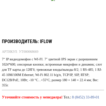
ПРОИЗВОДИТЕЛЬ: IFLOW
АРТИКУЛ: УТ000068669
7“ IP видеодомофон с WI-FI. 7" цветной IPS экран с разрешением
1024*600; сенсорные кнопки; встроенные микрофон и динамик; слот
для TF карты до 128Гб; тревожные входы/выходы 8/2; 1 RS-485; 1 RJ-
45 10M/100M Ethernet; Wi-Fi 802.11 b/g/n, TCP/IP, SIP, RTSP;
DC12В/PoE; 10Вт; -10 °C...+55°C; размер 180 × 140 × 22.4 мм; Вес:
355г.
Уточняйте стоимость у менеджера!
Тел.:
8 (8452) 33-89-01