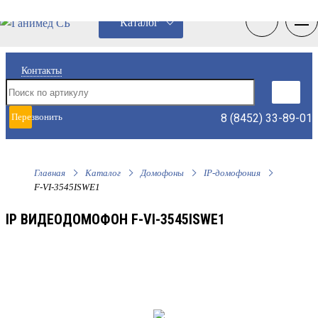
0
0
Каталог
Контакты
8 (8452) 33-89-01
Перезвонить
мне
Главная
Каталог
Домофоны
IP-домофония
F-VI-3545ISWE1
IP ВИДЕОДОМОФОН F-VI-3545ISWE1