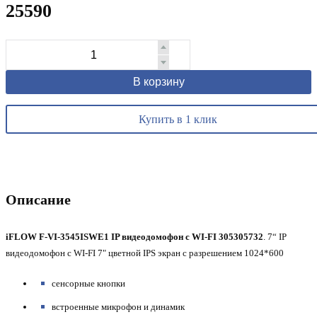
25590
В корзину
Купить в 1 клик
Описание
iFLOW F-VI-3545ISWE1 IP видеодомофон с WI-FI 305305732
.
7“ IP
видеодомофон с WI-FI 7" цветной IPS экран с разрешением 1024*600
сенсорные кнопки
встроенные микрофон и динамик