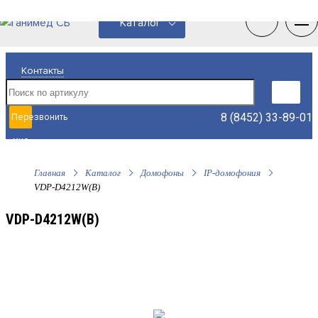
0
0
Каталог
Контакты
8 (8452) 33-89-01
Перезвонить
мне
Главная
Каталог
Домофоны
IP-домофония
VDP-D4212W(B)
VDP-D4212W(B)