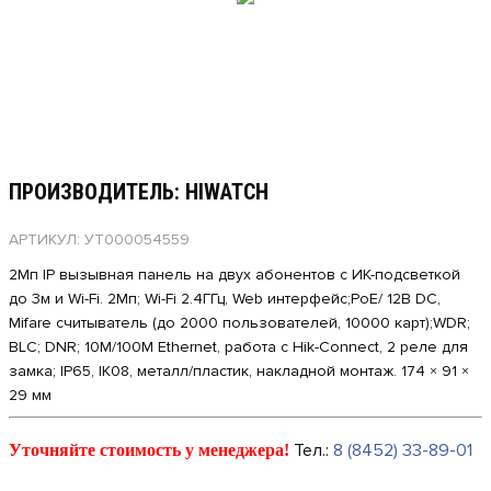
ПРОИЗВОДИТЕЛЬ: HIWATCH
АРТИКУЛ: УТ000054559
2Мп IP вызывная панель на двух абонентов с ИК-подсветкой
до 3м и Wi-Fi. 2Мп; Wi-Fi 2.4ГГц, Web интерфейс;PoE/ 12В DC,
Mifare считыватель (до 2000 пользователей, 10000 карт);WDR;
BLC; DNR; 10M/100M Ethernet, работа с Hik-Connect, 2 реле для
замка; IP65, IK08, металл/пластик, накладной монтаж. 174 × 91 ×
29 мм
Тел.:
8 (8452) 33-89-01
Уточняйте стоимость у менеджера!