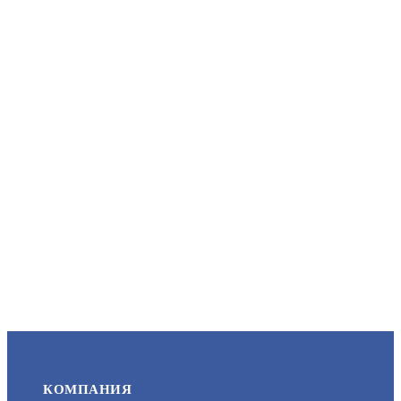
F-VI-3242IPE1/WHITE
АРТИКУЛ: УТ000068615
12 990
В КОРЗИНУ
F-VI-3445IPE1
АРТИКУЛ: УТ000068666
15 490
КОМПАНИЯ