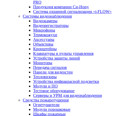
PRO
Продукция компании Си-Норд
Система охранной сигнализации «i-FLOW»
Системы видеонаблюдения
Видеокамеры
Видеорегистраторы
Микрофоны
Термокожухи
Аксессуары
Объективы
Кронштейны
Клавиатуры и пульты управления
Устройства защиты линий
Мониторы
Передача сигналов
Панели для видеостен
Тепловизоры
Устройства инфракрасной подсветки
Модули и ПО
Тестовое оборудование
Серверы и УРМ для видеонаблюдения
Средства пожаротушения
Огнетушители
Модули порошковые
Шкафы пожарные