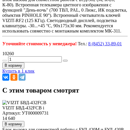
К-80). Встроенная телекамера цветного изображения с
функцией "День-ночь" (700 ТВЛ, PAL, 0 Люкс, ИК подсветка,
объектив PINHOLE 90°). Встроенный считыватель ключей
VIZIT-RF2 (125 КГц). Светодиодный дисплей, подсветка
клавиатуры. -30...+45 °C, 90х175х30 мм. Рекомендуется
использовать совместно с монтажным комплектом МК-311.
Уточняйте стоимость у менеджера!
Тел.:
8 (8452) 33-89-01
10260
В корзину
Купить в 1 клик
C этим товаром смотрят
VIZIT БВД-432FCB
i
Артикул: УТ000009731
14 640
В корзину
Блок вызова для совместной работы с БУД-420M и БУД-420Р.