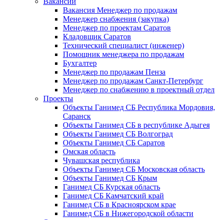
Вакансии
Вакансия Менеджер по продажам
Менеджер снабжения (закупка)
Менеджер по проектам Саратов
Кладовщик Саратов
Технический специалист (инженер)
Помощник менеджера по продажам
Бухгалтер
Менеджер по продажам Пенза
Менеджер по продажам Санкт-Петербург
Менеджер по снабжению в проектный отдел
Проекты
Объекты Ганимед СБ Республика Мордовия,
Саранск
Объекты Ганимед СБ в республике Адыгея
Объекты Ганимед СБ Волгоград
Объекты Ганимед СБ Саратов
Омская область
Чувашская республика
Объекты Ганимед СБ Московская область
Объекты Ганимед СБ Крым
Ганимед СБ Курская область
Ганимед СБ Камчатский край
Ганимед СБ в Красноярском крае
Ганимед СБ в Нижегородской области