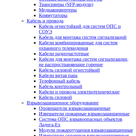
Трансиверы (SFP-модули)
Медиаконвертеры
Коммутаторы
Кабель и провода
Кабель огнестойкий для систем ОПС и
СОУЭ
Кабель для монтажа систем сигнализаций
Кабели комбинированные для систем
охранного телевидения
Кабели радиочастотные
Кабели для монтажа систем сигнализации,
не распространяющие горение
Кабель силовой огнестойкий
Кабели витая пара
Телефонный кабель
Кабель контрольный
Кабели и провода электротехнические
Кабель силовой
Взрывозащищенное оборудование
Оповещатели взрывозащищенные
Извещатели пожарные взрывозащищенные
Система ОПС взрывоопасных объектов
Ладога-Ex
Модули пожаротушения взрывозащищенные
Извещатели охранные взрывозащищенные