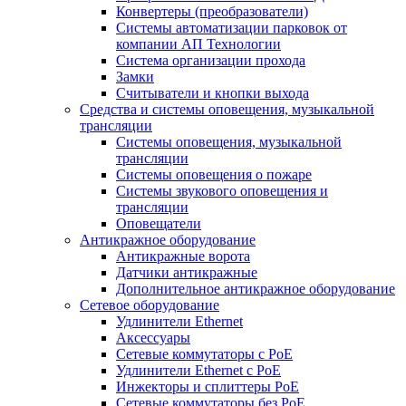
Конвертеры (преобразователи)
Системы автоматизации парковок от
компании АП Технологии
Система организации прохода
Замки
Считыватели и кнопки выхода
Средства и системы оповещения, музыкальной
трансляции
Системы оповещения, музыкальной
трансляции
Системы оповещения о пожаре
Системы звукового оповещения и
трансляции
Оповещатели
Антикражное оборудование
Антикражные ворота
Датчики антикражные
Дополнительное антикражное оборудование
Сетевое оборудование
Удлинители Ethernet
Аксессуары
Сетевые коммутаторы с РоЕ
Удлинители Ethernet с PoE
Инжекторы и сплиттеры РоЕ
Сетевые коммутаторы без РоЕ