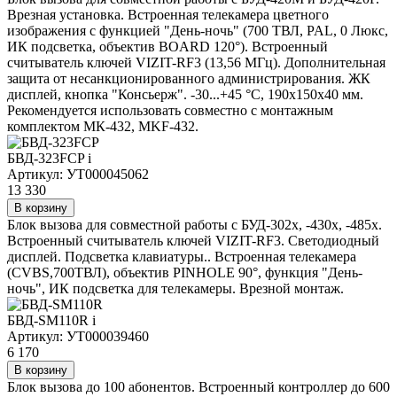
Врезная установка. Встроенная телекамера цветного
изображения с функцией "День-ночь" (700 ТВЛ, PAL, 0 Люкс,
ИК подсветка, объектив BOARD 120°). Встроенный
считыватель ключей VIZIT-RF3 (13,56 МГц). Дополнительная
защита от несанкционированного администрирования. ЖК
дисплей, кнопка "Консьерж". -30...+45 °C, 190х150х40 мм.
Рекомендуется использовать совместно с монтажным
комплектом МК-432, MKF-432.
БВД-323FCP
i
Артикул: УТ000045062
13 330
В корзину
Блок вызова для совместной работы с БУД-302х, -430х, -485х.
Встроенный считыватель ключей VIZIT-RF3. Светодиодный
дисплей. Подсветка клавиатуры.. Встроенная телекамера
(CVBS,700ТВЛ), объектив PINHOLE 90°, функция "День-
ночь", ИК подсветка для телекамеры. Врезной монтаж.
БВД-SM110R
i
Артикул: УТ000039460
6 170
В корзину
Блок вызова до 100 абонентов. Встроенный контроллер до 600