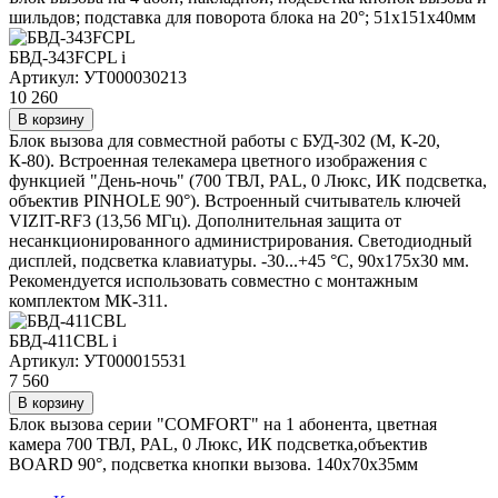
шильдов; подставка для поворота блока на 20°; 51х151х40мм
БВД-343FCPL
i
Артикул: УТ000030213
10 260
В корзину
Блок вызова для совместной работы с БУД-302 (М, К-20,
К-80). Встроенная телекамера цветного изображения с
функцией "День-ночь" (700 ТВЛ, PAL, 0 Люкс, ИК подсветка,
объектив PINHOLE 90°). Встроенный считыватель ключей
VIZIT-RF3 (13,56 МГц). Дополнительная защита от
несанкционированного администрирования. Светодиодный
дисплей, подсветка клавиатуры. -30...+45 °C, 90х175х30 мм.
Рекомендуется использовать совместно с монтажным
комплектом МК-311.
БВД-411CBL
i
Артикул: УТ000015531
7 560
В корзину
Блок вызова серии "COMFORT" на 1 абонента, цветная
камера 700 ТВЛ, PAL, 0 Люкс, ИК подсветка,объектив
BOARD 90°, подсветка кнопки вызова. 140х70х35мм