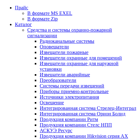
Прайс
В формате MS EXEL
В формате Zip
Каталог
Средства и системы охранно-пожарной
сигнализации
Радиоканальные системы
Оповещатели
Извещатели пожарные
Извещатели охранные для помещений
Извещатели охранные для наружной
установки
Извещатели аварийные
Преобразователи
Системы передачи извещений
Приборы приемно-контрольные
Источники электропитания
Освещение
Интегрированная система Стрелец-Интеграл
Интегрированная система Орион Болид
Продукция компании Ритм
Продукция компании Стелс НПП
АСКУЭ Ресурс
Продукция компании Hikvision серия AX