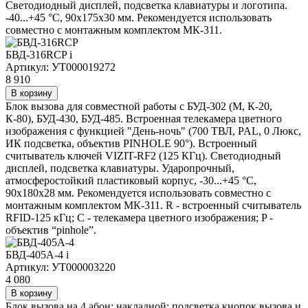
Светодиодный дисплей, подсветка клавиатуры и логотипа.
-40...+45 °C, 90х175х30 мм. Рекомендуется использовать
совместно с монтажным комплектом МК-311.
БВД-316RCP
i
Артикул: УТ000019272
8 910
В корзину
Блок вызова для совместной работы с БУД-302 (М, К-20,
К-80), БУД-430, БУД-485. Встроенная телекамера цветного
изображения с функцией "День-ночь" (700 ТВЛ, PAL, 0 Люкс,
ИК подсветка, объектив PINHOLE 90°). Встроенный
считыватель ключей VIZIT-RF2 (125 КГц). Светодиодный
дисплей, подсветка клавиатуры. Ударопрочный,
атмосферостойкий пластиковый корпус, -30...+45 °C,
90х180х28 мм. Рекомендуется использовать совместно с
монтажным комплектом МК-311. R - встроенный считыватель
RFID-125 кГц; C - телекамера цветного изображения; P -
объектив “pinhole”.
БВД-405А-4
i
Артикул: УТ000003220
4 080
В корзину
Блок вызова на 4 абон; накладной; подсветка кнопок вызова и