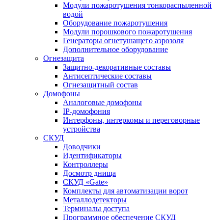
Модули пожаротушения тонкораспыленной
водой
Оборудование пожаротушения
Модули порошкового пожаротушения
Генераторы огнетушащего аэрозоля
Дополнительное оборудование
Огнезащита
Защитно-декоративные составы
Антисептические составы
Огнезащитный состав
Домофоны
Аналоговые домофоны
IP-домофония
Интерфоны, интеркомы и переговорные
устройства
СКУД
Доводчики
Идентификаторы
Контроллеры
Досмотр днища
СКУД «Gate»
Комплекты для автоматизации ворот
Металлодетекторы
Терминалы доступа
Программное обеспечение СКУД