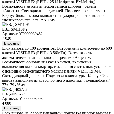
ключей VIZIT-RF2 (RFID-125 kHz брелок EM-Marin)).
Возможность автоматической записи ключей - режим
«Акцепт». Светодиодный дисплей. Подсветка клавиатуры.
Корпус блока вызова выполнен из ударопрочного пластика
"поликарбонат". 77х179х36мм
БВД-SM110F
i
Артикул: УТ000039462
7 020
В корзину
Блок вызова до 100 абонентов. Встроенный контроллер до 600
ключей VIZIT-RF3 (RFID-13.56МГц). Возможность
автоматической записи ключей - режим «Акцепт».
Возможность обновления базы ключей, включения/
выключения вызова квартир, изменения системных установок
с помощью бесконтактного модуля памяти VIZIT-RFM4.
Светодиодный дисплей. Подсветка клавиатуры. Корпус блока
вызова выполнен из ударопрочного пластика "поликарбонат".
77х179х36мм
БВД-405А-2
i
Артикул: УТ000008093
4 080
В корзину
Блок вызова на 2 абон; накладной; подсветка кнопок вызова и