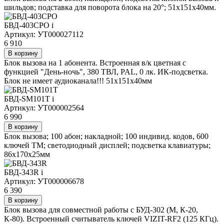
шильдов; подставка для поворота блока на 20°; 51х151х40мм.
БВД-403CPO
i
Артикул: УТ000027112
6 910
В корзину
Блок вызова на 1 абонента. Встроенная в/к цветная с
функцией "День-ночь", 380 ТВЛ, PAL, 0 лк. ИК-подсветка.
Блок не имеет аудиоканала!!! 51х151х40мм
БВД-SM101T
i
Артикул: УТ000002564
6 990
В корзину
Блок вызова; 100 абон; накладной; 100 индивид. кодов, 600
ключей TM; светодиодный дисплей; подсветка клавиатуры;
86х170х25мм
БВД-343R
i
Артикул: УТ000006678
6 390
В корзину
Блок вызова для совместной работы с БУД-302 (М, К-20,
К-80). Встроенный считыватель ключей VIZIT-RF2 (125 КГц).