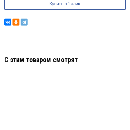
Купить в 1 клик
C этим товаром смотрят
БУД-430M
АРТИКУЛ: УТ000039470
В КОРЗИНУ