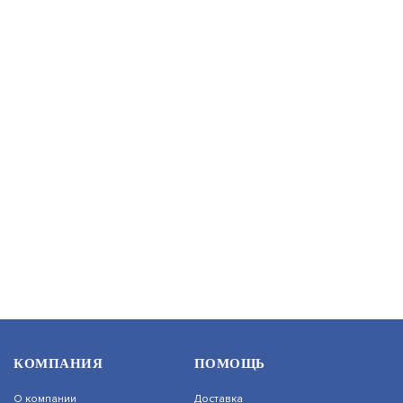
В КОРЗИНУ
1 170
БУД-485М
АРТИКУЛ: УТ000039471
В КОРЗИНУ
6 290
БК-4AV
КОМПАНИЯ
ПОМОЩЬ
АРТИКУЛ: УТ000014593
О компании
Доставка