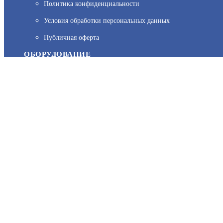
Политика конфиденциальности
На нашем сайте используются cookie–файлы, в том числе сервис
Условия обработки персональных данных
персональных данных вы можете узнать в Политике конфиденц
Публичная оферта
ОБОРУДОВАНИЕ
Каталог
Прайс
Каталоги производителей
Типовые решения
Форум Профи-Безопасность
МЫ В СОЦСЕТЯХ:
Возникли вопросы?