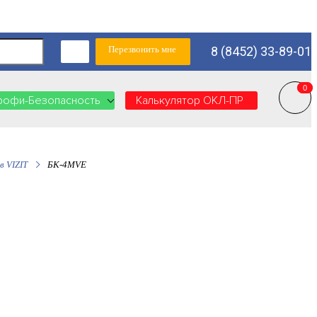
Перезвонить мне
8 (8452) 33-89-01
0
0
рофи-Безопасность
Калькулятор ОКЛ-ПР
в VIZIT
БК-4MVE