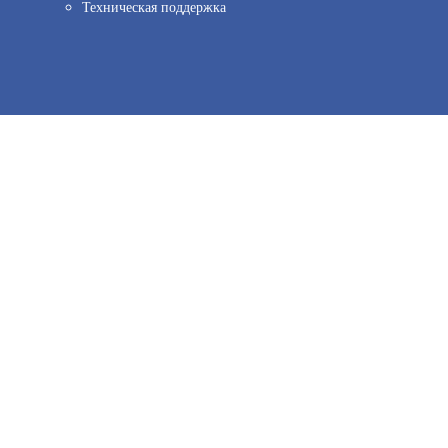
Техническая поддержка
ов веб–аналитики. Используя сайт, вы соглашаетесь на обработку персо
2 780
иальности.
Принять и закрыть
В КОРЗИНУ
MK-406
АРТИКУЛ: УТ000007629