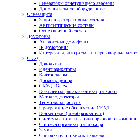
Генераторы огнетушащего аэрозоля
Дополнительное оборудование
Огнезащита
Защитно-декоративные составы
Антисептические составы
Огнезащитный состав
Домофоны
Аналоговые домофоны
IP-домофония
Интерфоны, интеркомы и переговорные устро
СКУД
Доводчики
Идентификаторы
Контроллеры
Досмотр днища
СКУД «Gate»
Комплекты для автоматизации ворот
Металлодетекторы
Терминалы доступа
Программное обеспечение СКУД
Конвертеры (преобразователи)
Системы автоматизации парковок от компан
Система организации прохода
Замки
Считыватели и кнопки выхода