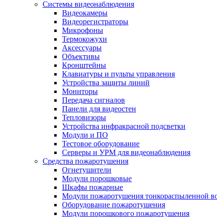
Системы видеонаблюдения
Видеокамеры
Видеорегистраторы
Микрофоны
Термокожухи
Аксессуары
Объективы
Кронштейны
Клавиатуры и пульты управления
Устройства защиты линий
Мониторы
Передача сигналов
Панели для видеостен
Тепловизоры
Устройства инфракрасной подсветки
Модули и ПО
Тестовое оборудование
Серверы и УРМ для видеонаблюдения
Средства пожаротушения
Огнетушители
Модули порошковые
Шкафы пожарные
Модули пожаротушения тонкораспыленной в
Оборудование пожаротушения
Модули порошкового пожаротушения