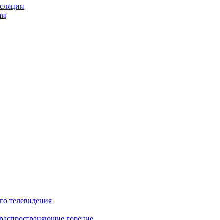
нсляции
ии
го телевидения
 распространяющие горение