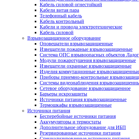
Кабель силовой огнестойкий
Кабели витая пара
Телефонный кабель
Кабель контрольный
Кабели и провода электротехнические
Кабель силовой
Взрывозащищенное оборудование
Оповещатели взрывозащищенные
Извещатели пожарные взрывозащищенные
Система ОПС взрывоопасных объектов Ладог
Модули пожаротушения взрывозащищенные
Извещатели охранные взрывозащищенные
Изделия коммутационные взрывозащищенны
Приборы приемно-контрольные взрывозащи
Системы видеонаблюдения взрывозащищенн
Сетевое оборудование взрывозащищенное
Барьеры искрозащиты
Источники питания взрывозащищенные
Термошкафы взрывозащищенные
Источники питания
Бесперебойные источники питания
Аккумуляторы и термостаты
Дополнительное оборудование для ИБП
Резервированные источники питания
Специализированные источники питания