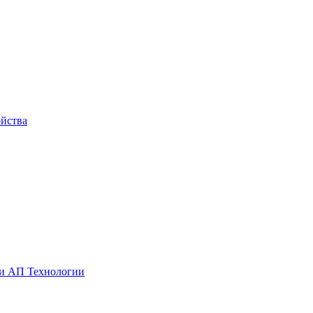
йства
ии АП Технологии