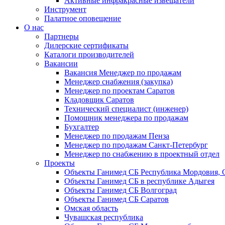
Активные инфракрасные извещатели
Инструмент
Палатное оповещение
О нас
Партнеры
Дилерские сертификаты
Каталоги производителей
Вакансии
Вакансия Менеджер по продажам
Менеджер снабжения (закупка)
Менеджер по проектам Саратов
Кладовщик Саратов
Технический специалист (инженер)
Помощник менеджера по продажам
Бухгалтер
Менеджер по продажам Пенза
Менеджер по продажам Санкт-Петербург
Менеджер по снабжению в проектный отдел
Проекты
Объекты Ганимед СБ Республика Мордовия, 
Объекты Ганимед СБ в республике Адыгея
Объекты Ганимед СБ Волгоград
Объекты Ганимед СБ Саратов
Омская область
Чувашская республика