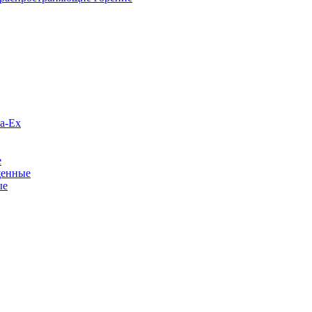
а-Ex
е
щенные
ые