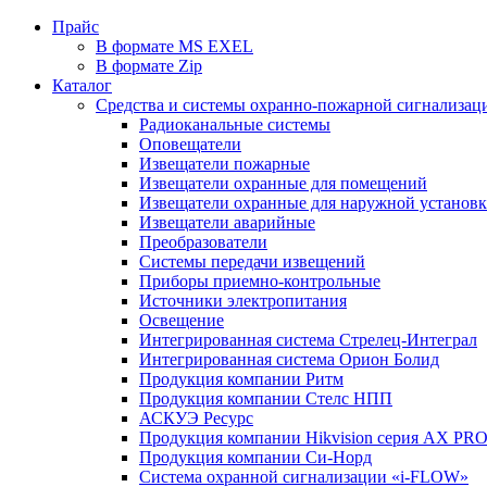
Прайс
В формате MS EXEL
В формате Zip
Каталог
Средства и системы охранно-пожарной сигнализац
Радиоканальные системы
Оповещатели
Извещатели пожарные
Извещатели охранные для помещений
Извещатели охранные для наружной установ
Извещатели аварийные
Преобразователи
Системы передачи извещений
Приборы приемно-контрольные
Источники электропитания
Освещение
Интегрированная система Стрелец-Интеграл
Интегрированная система Орион Болид
Продукция компании Ритм
Продукция компании Стелс НПП
АСКУЭ Ресурс
Продукция компании Hikvision серия AX PR
Продукция компании Си-Норд
Система охранной сигнализации «i-FLOW»