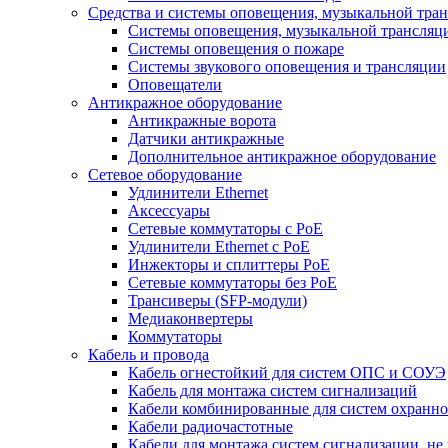
Средства и системы оповещения, музыкальной тра
Системы оповещения, музыкальной трансляц
Системы оповещения о пожаре
Системы звукового оповещения и трансляции
Оповещатели
Антикражное оборудование
Антикражные ворота
Датчики антикражные
Дополнительное антикражное оборудование
Сетевое оборудование
Удлинители Ethernet
Аксессуары
Сетевые коммутаторы с РоЕ
Удлинители Ethernet с PoE
Инжекторы и сплиттеры РоЕ
Сетевые коммутаторы без РоЕ
Трансиверы (SFP-модули)
Медиаконвертеры
Коммутаторы
Кабель и провода
Кабель огнестойкий для систем ОПС и СОУЭ
Кабель для монтажа систем сигнализаций
Кабели комбинированные для систем охранно
Кабели радиочастотные
Кабели для монтажа систем сигнализации, не