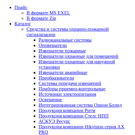
Прайс
В формате MS EXEL
В формате Zip
Каталог
Средства и системы охранно-пожарной
сигнализации
Радиоканальные системы
Оповещатели
Извещатели пожарные
Извещатели охранные для помещений
Извещатели охранные для наружной
установки
Извещатели аварийные
Преобразователи
Системы передачи извещений
Приборы приемно-контрольные
Источники электропитания
Освещение
Интегрированная система Орион Болид
Продукция компании Ритм
Продукция компании Стелс НПП
АСКУЭ Ресурс
Продукция компании Hikvision серия AX
PRO