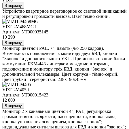
В корзину
Устройство квартирное переговорное со световой индикацией
и регулировкой громкости вызова. Цвет темно-синий.
VIZIT-M468МG
i
Артикул: УТ000035145
10 290
В корзину
Монитор цветной PAL, 7", память (ч/б 250 кадров).
Возможность подключения к монитору двух БВД, кнопки
“Звонок” и дополнительного УКП. При использовании блока
коммутации БКМ-443 - интерком между мониторами,
подключение к монитору трёх БВД, кнопки “Звонок” и
дополнительной телекамеры. Цвет корпуса - тёмно-серый,
цвет трубки - серебристый. 238х190х45мм
VIZIT-M405
i
Артикул: УТ000015423
12 800
В корзину
Монитор 2-х канальный цветной 4", PAL, регулировка
громкости вызова, яркости, насыщенности; кнопка замка,
кнопка управления освещением, кнопка "звонок";
индивидуальные сигналы вызова для БВД и кнопки "звонок";