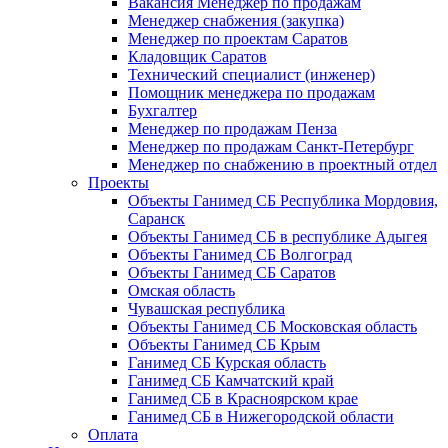
Вакансия Менеджер по продажам
Менеджер снабжения (закупка)
Менеджер по проектам Саратов
Кладовщик Саратов
Технический специалист (инженер)
Помощник менеджера по продажам
Бухгалтер
Менеджер по продажам Пенза
Менеджер по продажам Санкт-Петербург
Менеджер по снабжению в проектный отдел
Проекты
Объекты Ганимед СБ Республика Мордовия,
Саранск
Объекты Ганимед СБ в республике Адыгея
Объекты Ганимед СБ Волгоград
Объекты Ганимед СБ Саратов
Омская область
Чувашская республика
Объекты Ганимед СБ Московская область
Объекты Ганимед СБ Крым
Ганимед СБ Курская область
Ганимед СБ Камчатский край
Ганимед СБ в Красноярском крае
Ганимед СБ в Нижегородской области
Оплата