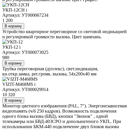
УКП-12CH
i
Артикул: УТ000067234
1 200
В корзину
Устройство квартирное переговорное со световой индикацией
и регулировкой громкости вызова. Цвет шампань.
УКП-12
i
Артикул: УТ000073025
980
В корзину
Трубка переговорная (дуплекс), свет.индикация,
кн.откр.замка, рег.громк. вызова, 54х200х40 мм
VIZIT-M468МS
i
Артикул: УТ000029914
10 320
В корзину
Монитор цветного изображения (PAL, 7"). Энергонезависемая
видеопамять (ч/б 250 кадров). Возможность подключения
одного блока вызова (БВД), кнопки "Звонок" , одной
телекамеры или БВД-403СРО и допольнитеного УКП,. При
использовании БКМ-440 подключение двух блоков вызова