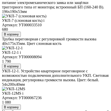
питание электромеханического замка или защёлки
триггерного типа от монитора; встроенный БП (160-240 В).
196х190х53мм
УКП-7 (слоновая кость)
i
Артикул: УТ000033510
680
В корзину
Трубка переговорная с регулировкой громкости вызова
40х175х35мм. Цвет слоновая кость
УКП-12-1
i
Артикул: УТ000008094
1 790
В корзину
УКП-12-1. Устройство квартирное переговорное с
возможностью подключения дополнительного УКП. Световая
индикация, регулировка громкости вызова. Цвет: белый.
54х200х40мм
УКП-12MS
i
Артикул: УТ000067236
1 080
В корзину