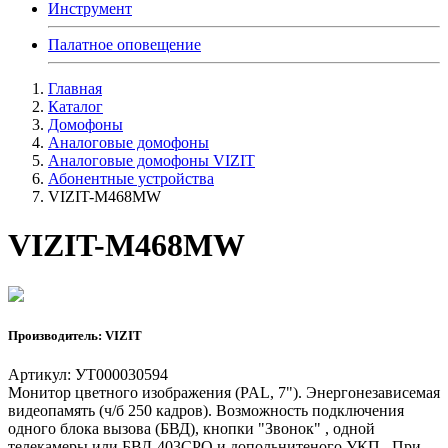
Инструмент
Палатное оповещение
Главная
Каталог
Домофоны
Аналоговые домофоны
Аналоговые домофоны VIZIT
Абонентные устройства
VIZIT-M468MW
VIZIT-M468MW
Производитель: VIZIT
Артикул: УТ000030594
Монитор цветного изображения (PAL, 7"). Энергонезависемая
видеопамять (ч/б 250 кадров). Возможность подключения
одного блока вызова (БВД), кнопки "Звонок" , одной
телекамеры или БВД-403СРО и допольнитеного УКП,. При