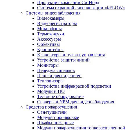
Продукция компании Си-Норд
Система охранной сигнализации «i-FLOW»
Системы видеонаблюдения
Видеокамеры
Видеорегистраторы
Микрофоны
Термокожухи
Аксессуары
Объективы
Кронштейны
Клавиатуры и пульты управления
Устройства защиты линий
Мониторы
Передача сигналов
Панели для видеостен
Тепловизоры
Устройства инфракрасной подсветки
Модули и ПО
Тестовое оборудование
Серверы и УРМ для видеонаблюдения
Средства пожаротушения
Огнетушители
Модули порошковые
Шкафы пожарные
Модули пожаротушения тонкораспыленной