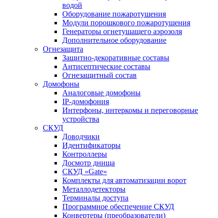
водой
Оборудование пожаротушения
Модули порошкового пожаротушения
Генераторы огнетушащего аэрозоля
Дополнительное оборудование
Огнезащита
Защитно-декоративные составы
Антисептические составы
Огнезащитный состав
Домофоны
Аналоговые домофоны
IP-домофония
Интерфоны, интеркомы и переговорные
устройства
СКУД
Доводчики
Идентификаторы
Контроллеры
Досмотр днища
СКУД «Gate»
Комплекты для автоматизации ворот
Металлодетекторы
Терминалы доступа
Программное обеспечение СКУД
Конвертеры (преобразователи)