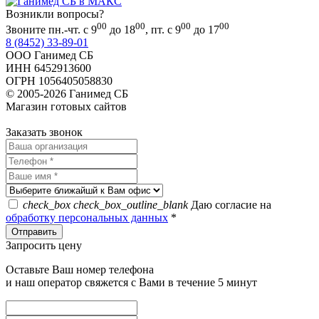
Возникли вопросы?
00
00
00
00
Звоните пн.-чт. с 9
до 18
, пт. с 9
до 17
8 (8452) 33-89-01
ООО Ганимед СБ
ИНН 6452913600
ОГРН 1056405058830
© 2005-2026 Ганимед СБ
Магазин готовых сайтов
KUPIWEB.RU
beget - хостинг провайдер
Заказать звонок
check_box
check_box_outline_blank
Даю согласие на
обработку персональных данных
*
Запросить цену
Оставьте Ваш номер телефона
и наш оператор свяжется с Вами в течение 5 минут