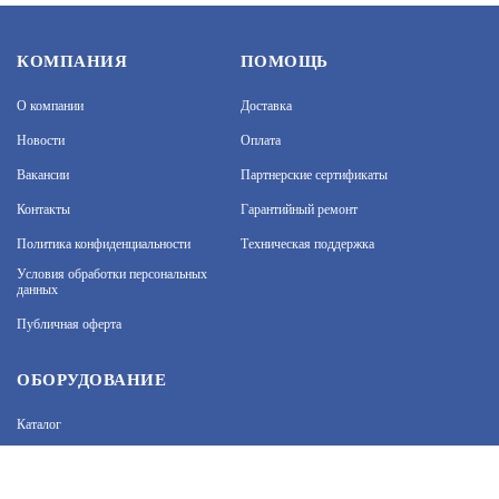
КОМПАНИЯ
ПОМОЩЬ
О компании
Доставка
Новости
Оплата
Вакансии
Партнерские сертификаты
Контакты
Гарантийный ремонт
Политика конфиденциальности
Техническая поддержка
На нашем сайте используются cookie–файлы, в том
числе сервисов веб–аналитики. Используя сайт, вы
Условия обработки персональных
данных
соглашаетесь на обработку персональных данных
при помощи cookie–файлов. Подробнее об
Публичная оферта
обработке персональных данных вы можете узнать
в Политике конфиденциальности.
Принять и закрыть
ОБОРУДОВАНИЕ
Каталог
Прайс
Каталоги производителей