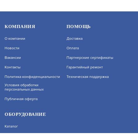
КОМПАНИЯ
ПОМОЩЬ
О компании
Доставка
Новости
Оплата
Вакансии
Партнерские сертификаты
Контакты
Гарантийный ремонт
На нашем сайте используются cookie–файлы, в
Политика конфиденциальности
Техническая поддержка
том числе сервисов веб–аналитики. Используя
сайт, вы соглашаетесь на обработку
Условия обработки
персональных данных
персональных данных при помощи cookie–
файлов. Подробнее об обработке
Публичная оферта
персональных данных вы можете узнать в
Политике конфиденциальности.
Принять и закрыть
ОБОРУДОВАНИЕ
Каталог
Прайс