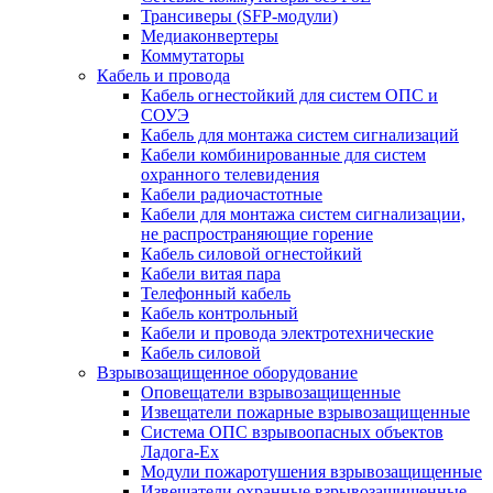
Трансиверы (SFP-модули)
Медиаконвертеры
Коммутаторы
Кабель и провода
Кабель огнестойкий для систем ОПС и
СОУЭ
Кабель для монтажа систем сигнализаций
Кабели комбинированные для систем
охранного телевидения
Кабели радиочастотные
Кабели для монтажа систем сигнализации,
не распространяющие горение
Кабель силовой огнестойкий
Кабели витая пара
Телефонный кабель
Кабель контрольный
Кабели и провода электротехнические
Кабель силовой
Взрывозащищенное оборудование
Оповещатели взрывозащищенные
Извещатели пожарные взрывозащищенные
Система ОПС взрывоопасных объектов
Ладога-Ex
Модули пожаротушения взрывозащищенные
Извещатели охранные взрывозащищенные