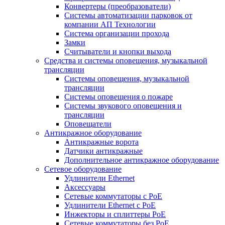
Конвертеры (преобразователи)
Системы автоматизации парковок от
компании АП Технологии
Система организации прохода
Замки
Считыватели и кнопки выхода
Средства и системы оповещения, музыкальной
трансляции
Системы оповещения, музыкальной
трансляции
Системы оповещения о пожаре
Системы звукового оповещения и
трансляции
Оповещатели
Антикражное оборудование
Антикражные ворота
Датчики антикражные
Дополнительное антикражное оборудование
Сетевое оборудование
Удлинители Ethernet
Аксессуары
Сетевые коммутаторы с РоЕ
Удлинители Ethernet с PoE
Инжекторы и сплиттеры РоЕ
Сетевые коммутаторы без РоЕ