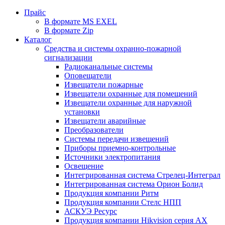
Прайс
В формате MS EXEL
В формате Zip
Каталог
Средства и системы охранно-пожарной
сигнализации
Радиоканальные системы
Оповещатели
Извещатели пожарные
Извещатели охранные для помещений
Извещатели охранные для наружной
установки
Извещатели аварийные
Преобразователи
Системы передачи извещений
Приборы приемно-контрольные
Источники электропитания
Освещение
Интегрированная система Стрелец-Интеграл
Интегрированная система Орион Болид
Продукция компании Ритм
Продукция компании Стелс НПП
АСКУЭ Ресурс
Продукция компании Hikvision серия AX