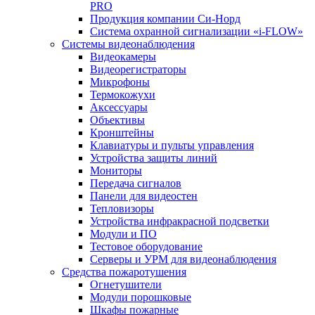
PRO
Продукция компании Си-Норд
Система охранной сигнализации «i-FLOW»
Системы видеонаблюдения
Видеокамеры
Видеорегистраторы
Микрофоны
Термокожухи
Аксессуары
Объективы
Кронштейны
Клавиатуры и пульты управления
Устройства защиты линий
Мониторы
Передача сигналов
Панели для видеостен
Тепловизоры
Устройства инфракрасной подсветки
Модули и ПО
Тестовое оборудование
Серверы и УРМ для видеонаблюдения
Средства пожаротушения
Огнетушители
Модули порошковые
Шкафы пожарные