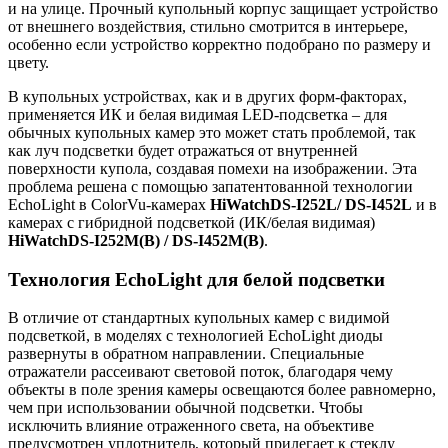
и на улице. Прочный купольный корпус защищает устройство
от внешнего воздействия, стильно смотрится в интерьере,
особенно если устройство корректно подобрано по размеру и
цвету.
В купольных устройствах, как и в других форм-факторах,
применяется ИК и белая видимая LED-подсветка – для
обычных купольных камер это может стать проблемой, так
как луч подсветки будет отражаться от внутренней
поверхности купола, создавая помехи на изображении. Эта
проблема решена с помощью запатентованной технологии
EchoLight в ColorVu-камерах
HiWatch
DS
-
I
252
L
/
DS
-
I
452
L
и в
камерах с гибридной подсветкой (ИК/белая видимая)
HiWatch
DS
-
I
252
M
(
B
) /
DS
-
I
452
M
(
B
)
.
Технология EchoLight для белой подсветки
В отличие от стандартных купольных камер с видимой
подсветкой, в моделях с технологией EchoLight диоды
развернуты в обратном направлении. Специальные
отражатели рассеивают световой поток, благодаря чему
объекты в поле зрения камеры освещаются более равномерно,
чем при использовании обычной подсветки. Чтобы
исключить влияние отраженного света, на объективе
предусмотрен уплотнитель, который прилегает к стеклу