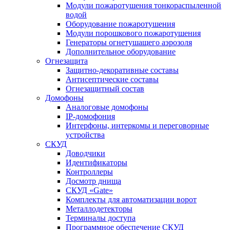
Модули пожаротушения тонкораспыленной
водой
Оборудование пожаротушения
Модули порошкового пожаротушения
Генераторы огнетушащего аэрозоля
Дополнительное оборудование
Огнезащита
Защитно-декоративные составы
Антисептические составы
Огнезащитный состав
Домофоны
Аналоговые домофоны
IP-домофония
Интерфоны, интеркомы и переговорные
устройства
СКУД
Доводчики
Идентификаторы
Контроллеры
Досмотр днища
СКУД «Gate»
Комплекты для автоматизации ворот
Металлодетекторы
Терминалы доступа
Программное обеспечение СКУД