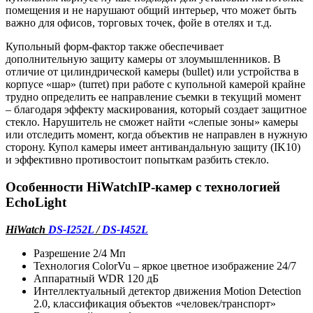
помещения и не нарушают общий интерьер, что может быть
важно для офисов, торговых точек, фойе в отелях и т.д.
Купольный форм-фактор также обеспечивает
дополнительную защиту камеры от злоумышленников. В
отличие от цилиндрической камеры (bullet) или устройства в
корпусе «шар» (turret) при работе с купольной камерой крайне
трудно определить ее направление съемки в текущий момент
– благодаря эффекту маскирования, который создает защитное
стекло. Нарушитель не сможет найти «слепые зоны» камеры
или отследить момент, когда объектив не направлен в нужную
сторону. Купол камеры имеет антивандальную защиту (IK10)
и эффективно противостоит попыткам разбить стекло.
Особенности
HiWatch
IP
-камер с технологией
EchoLight
HiWatch
DS-I252L
/
DS-I452L
Разрешение 2/4 Мп
Технология ColorVu – яркое цветное изображение 24/7
Аппаратный WDR 120 дБ
Интеллектуальный детектор движения Motion Detection
2.0, классификация объектов «человек/транспорт»