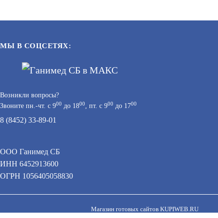
МЫ В СОЦСЕТЯХ:
Возникли вопросы?
00
00
00
00
Звоните пн.-чт. с 9
до 18
, пт. с 9
до 17
8 (8452) 33-89-01
ООО Ганимед СБ
ИНН 6452913600
 персональных данных при помощи cookie–файлов.
ОГРН 1056405058830
Магазин готовых сайтов
KUPIWEB.RU