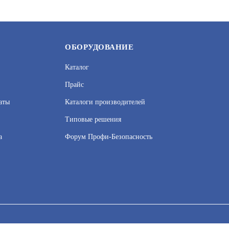
ОБОРУДОВАНИЕ
Каталог
Прайс
аты
Каталоги производителей
Типовые решения
а
Форум Профи-Безопасность
сервисов веб–аналитики. Используя сайт, вы соглашаетесь на обработку
 узнать в Политике конфиденциальности.
Принять и закрыть